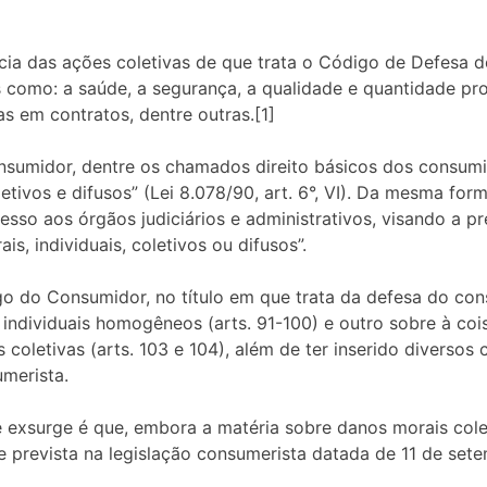
ância das ações coletivas de que trata o Código de Defesa
is como: a saúde, a segurança, a qualidade e quantidade pr
as em contratos, dentre outras.[1]
sumidor, dentre os chamados direito básicos dos consumid
etivos e difusos” (Lei 8.078/90, art. 6°, VI). Da mesma forma
esso aos órgãos judiciários e administrativos, visando a p
s, individuais, coletivos ou difusos”.
do Consumidor, no título em que trata da defesa do cons
 individuais homogêneos (arts. 91-100) e outro sobre à cois
oletivas (arts. 103 e 104), além de ter inserido diversos 
umerista.
 exsurge é que, embora a matéria sobre danos morais cole
e prevista na legislação consumerista datada de 11 de set