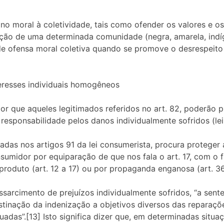
 moral à coletividade, tais como ofender os valores e os 
ação de uma determinada comunidade (negra, amarela, indíg
e de ofensa moral coletiva quando se promove o desrespeito
teresses individuais homogêneos
r que aqueles legitimados referidos no art. 82, poderão 
responsabilidade pelos danos individualmente sofridos (lei 
adas nos artigos 91 da lei consumerista, procura proteger 
sumidor por equiparação de que nos fala o art. 17, com o f
produto (art. 12 a 17) ou por propaganda enganosa (art. 36
ssarcimento de prejuízos individualmente sofridos, “a sen
stinação da indenização a objetivos diversos das reparaç
das”.[13] Isto significa dizer que, em determinadas situaç