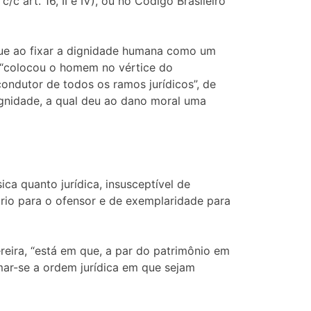
/c art. 16, II e IV), ou no Código Brasileiro
que ao fixar a dignidade humana como um
ção “colocou o homem no vértice do
condutor de todos os ramos jurídicos”, de
dignidade, a qual deu ao dano moral uma
ca quanto jurídica, insusceptível de
sório para o ofensor e de exemplaridade para
eira, “está em que, a par do patrimônio em
rmar-se a ordem jurídica em que sejam