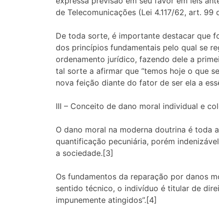
expressa previsão em seu favor em leis anteri
de Telecomunicações (Lei 4.117/62, art. 99 d
De toda sorte, é importante destacar que 
dos princípios fundamentais pelo qual se reg
ordenamento jurídico, fazendo dele a primei
tal sorte a afirmar que “temos hoje o que s
nova feição diante do fator de ser ela a ess
III – Conceito de dano moral individual e col
O dano moral na moderna doutrina é toda agr
quantificação pecuniária, porém indenizável 
a sociedade.[3]
Os fundamentos da reparação por danos mor
sentido técnico, o indivíduo é titular de d
impunemente atingidos”.[4]