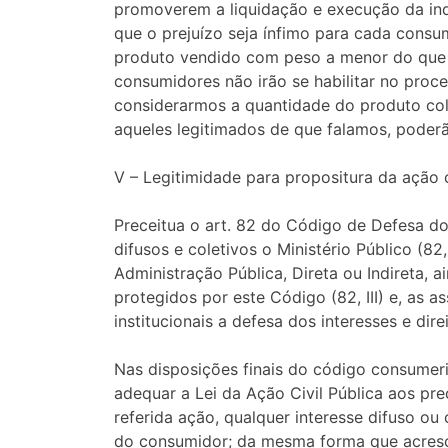
promoverem a liquidação e execução da inde
que o prejuízo seja ínfimo para cada cons
produto vendido com peso a menor do que o
consumidores não irão se habilitar no proc
considerarmos a quantidade do produto co
aqueles legitimados de que falamos, poderã
V – Legitimidade para propositura da ação c
Preceitua o art. 82 do Código de Defesa do
difusos e coletivos o Ministério Público (82,
Administração Pública, Direta ou Indireta, 
protegidos por este Código (82, III) e, as 
institucionais a defesa dos interesses e di
Nas disposições finais do código consumeris
adequar a Lei da Ação Civil Pública aos prec
referida ação, qualquer interesse difuso ou c
do consumidor; da mesma forma que acrescen