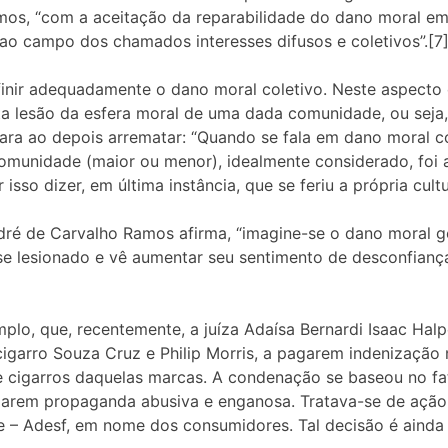
os, “com a aceitação da reparabilidade do dano moral em f
 ao campo dos chamados interesses difusos e coletivos”.[7
inir adequadamente o dano moral coletivo. Neste aspecto o 
sta lesão da esfera moral de uma dada comunidade, ou seja, 
 Para ao depois arrematar: “Quando se fala em dano moral 
comunidade (maior ou menor), idealmente considerado, foi
r isso dizer, em última instância, que se feriu a própria cult
dré de Carvalho Ramos afirma, “imagine-se o dano moral
se lesionado e vê aumentar seu sentimento de desconfianç
plo, que, recentemente, a juíza Adaísa Bernardi Isaac Hal
 cigarro Souza Cruz e Philip Morris, a pagarem indenizaçã
e cigarros daquelas marcas. A condenação se baseou no f
ularem propaganda abusiva e enganosa. Tratava-se de ação
– Adesf, em nome dos consumidores. Tal decisão é ainda p