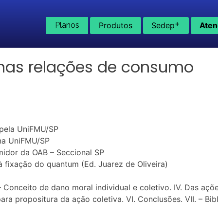
+
Planos
Produtos
Sedep
Aten
 nas relações de consumo
o pela UniFMU/SP
na UniFMU/SP
dor da OAB – Seccional SP
à fixação do quantum (Ed. Juarez de Oliveira)
I. – Conceito de dano moral individual e coletivo. IV. Das aç
ra propositura da ação coletiva. VI. Conclusões. VII. – Bibl