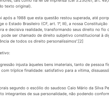
ores, tais como na lei de imprensa (Lei 5.250/67, art. 49,I c
o texto original).
foi após a 1988 que esta questão restou superada, até por
e o Estado Brasileiro (CF, art. 1°, III), a nossa Constitui
ra e decisiva realidade, transformando seus direito no fio 
e pode ser chamado de direito subjetivo constitucional à 
ência de todos os direito personalíssimos”.[2]
etivo:
essão injusta àqueles bens imateriais, tanto de pessoa físi
com tríplice finalidade: satisfativo para a vítima, dissuas
ais segundo o escólio do saudoso Caio Mário da Silva Per
ireito integrantes de sua personalidade, não podendo confo