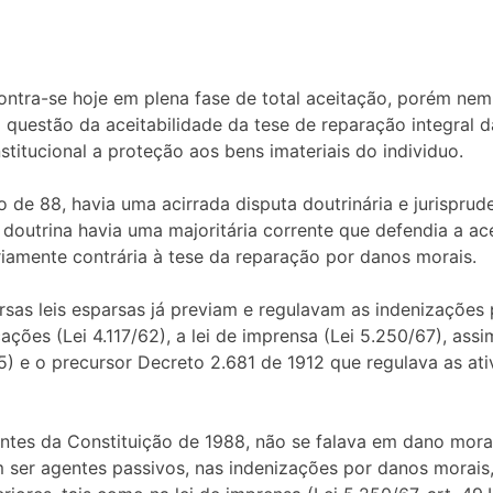
contra-se hoje em plena fase de total aceitação, porém ne
 questão da aceitabilidade da tese de reparação integral d
nstitucional a proteção aos bens imateriais do individuo.
 de 88, havia uma acirrada disputa doutrinária e jurisprud
a doutrina havia uma majoritária corrente que defendia a a
ariamente contrária à tese da reparação por danos morais.
sas leis esparsas já previam e regulavam as indenizações 
ções (Lei 4.117/62), a lei de imprensa (Lei 5.250/67), assi
65) e o precursor Decreto 2.681 de 1912 que regulava as ati
 antes da Constituição de 1988, não se falava em dano mora
 ser agentes passivos, nas indenizações por danos morais