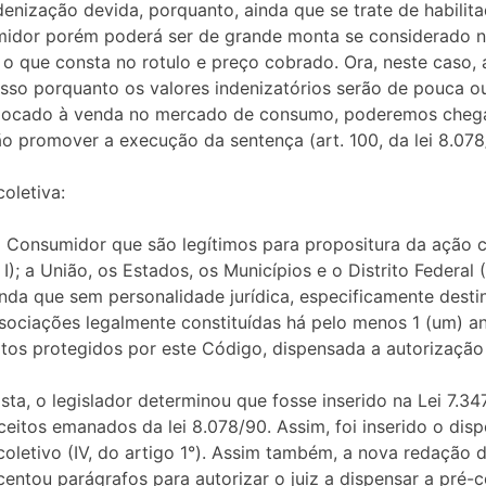
nização devida, porquanto, ainda que se trate de habilit
umidor porém poderá ser de grande monta se considerado no
 que consta no rotulo e preço cobrado. Ora, neste caso, 
esso porquanto os valores indenizatórios serão de pouca o
locado à venda no mercado de consumo, poderemos chega
o promover a execução da sentença (art. 100, da lei 8.078
oletiva:
 Consumidor que são legítimos para propositura da ação c
 I); a União, os Estados, os Municípios e o Distrito Federal 
ainda que sem personalidade jurídica, especificamente desti
associações legalmente constituídas há pelo menos 1 (um) an
reitos protegidos por este Código, dispensada a autorização
ta, o legislador determinou que fosse inserido na Lei 7.34
eitos emanados da lei 8.078/90. Assim, foi inserido o dispo
oletivo (IV, do artigo 1°). Assim também, a nova redação do 
tou parágrafos para autorizar o juiz a dispensar a pré-co