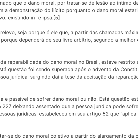
mado que o dano moral, por tratar-se de lesão ao íntimo d
 a demonstração do ilícito porquanto o dano moral estari
, existindo in re ipsa.[5]
elevo, seja porque é ele que, a partir das chamadas máxima
 porque dependerá de seu livre arbítrio, segundo a melhor
da reparabilidade do dano moral no Brasil, esteve restrito
está questão foi sendo superada após o advento da Const
ssoa jurídica, surgindo daí a tese da aceitação da reparaç
ca e passível de sofrer dano moral ou não. Está questão est
la 227 deixando assentado que a pessoa jurídica pode sofr
pessoas jurídicas, estabeleceu em seu artigo 52 que “aplica
itar-se do dano moral coletivo a partir do alargamento d