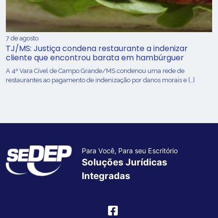
7 de agosto
TJ/MS: Justiça condena restaurante a indenizar
cliente que encontrou barata em hambúrguer
A 4ª Vara Cível de Campo Grande/MS condenou uma rede de
restaurantes ao pagamento de indenização por danos morais e […]
Para Você, Para seu Escritório
Soluções Jurídicas
Integradas