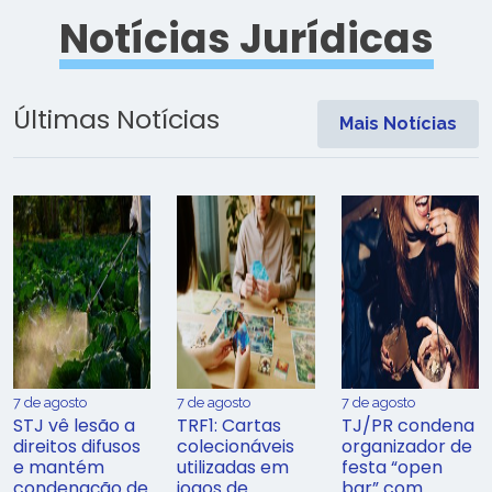
Notícias Jurídicas
Últimas Notícias
Mais Notícias
7 de agosto
7 de agosto
7 de agosto
STJ vê lesão a
TRF1: Cartas
TJ/PR condena
direitos difusos
colecionáveis
organizador de
e mantém
utilizadas em
festa “open
condenação de
jogos de
bar” com