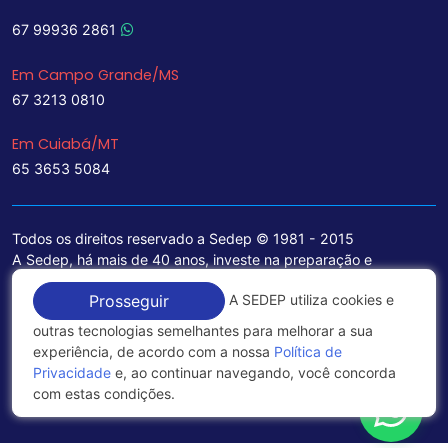
67 99936 2861
Em Campo Grande/MS
67 3213 0810
Em Cuiabá/MT
65 3653 5084
Todos os direitos reservado a Sedep © 1981 - 2015
A Sedep, há mais de 40 anos, investe na preparação e
treinamento de funcionários e na aquisição de tecnologia de
A SEDEP utiliza cookies e
Prosseguir
ponta para a ampliação de seu portfólio de serviços voltados
para a área jurídica, que contemplam informações seguras e
outras tecnologias semelhantes para melhorar a sua
excelentes soluções empresariais.
experiência, de acordo com a nossa
Política de
Privacidade
e, ao continuar navegando, você concorda
Política de Privacidade
com estas condições.