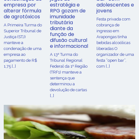
empresa por
estratégia e
adolescentes e
alterar fórmula
RPG gozam de
jovens
de agrotóxicos
imunidade
Festa privada com
tributária
​A Primeira Turma do
cobrança de
diante da
Superior Tribunal de
ingresso em
função de
Justiça (STJ)
Arapongas tinha
difusão cultural
manteve a
bebidas alcoólicas
e informacional
condenação de uma
liberadas O
empresa ao
A 13ª Turma do
organizador de uma
pagamento de R$
Tribunal Regional
festa “open bar”,
1,75 […]
Federal da 1ª Região
com […]
(TRF1) manteve a
sentença que
determinou a
devolução de cartas
[…]