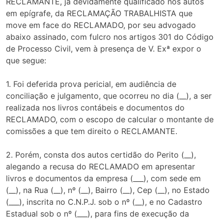
RECLAMANTE, já devidamente qualificado nos autos
em epígrafe, da RECLAMAÇÃO TRABALHISTA que
move em face do RECLAMADO, por seu advogado
abaixo assinado, com fulcro nos artigos 301 do Código
de Processo Civil, vem à presença de V. Exª expor o
que segue:
1. Foi deferida prova pericial, em audiência de
conciliação e julgamento, que ocorreu no dia (__), a ser
realizada nos livros contábeis e documentos do
RECLAMADO, com o escopo de calcular o montante de
comissões a que tem direito o RECLAMANTE.
2. Porém, consta dos autos certidão do Perito (__),
alegando a recusa do RECLAMADO em apresentar
livros e documentos da empresa (___), com sede em
(__), na Rua (__), nº (__), Bairro (__), Cep (__), no Estado
(___), inscrita no C.N.P.J. sob o nº (__), e no Cadastro
Estadual sob o nº (___), para fins de execução da