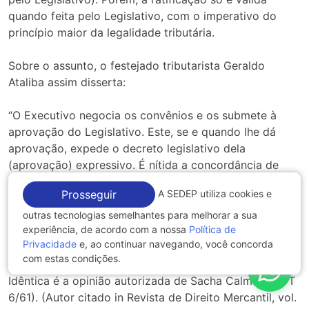
quando feita pelo Legislativo, com o imperativo do
princípio maior da legalidade tributária.
Sobre o assunto, o festejado tributarista Geraldo
Ataliba assim disserta:
“O Executivo negocia os convênios e os submete à
aprovação do Legislativo. Este, se e quando lhe dá
aprovação, expede o decreto legislativo dela
(aprovação) expressivo. É nítida a concordância de
Souto Maior Borges com esta inteligência: O art. 23, §
A SEDEP utiliza cookies e
Prosseguir
6º da EC 1/69, não autoriza a concessão ou revogação
da isenção do ICM senão pela via dos convênios. Essa
outras tecnologias semelhantes para melhorar a sua
experiência, de acordo com a nossa
Política de
afirmação todavia não exclui, na hipótese, a eficácia do
Privacidade
e, ao continuar navegando, você concorda
princípio da legalidade, porque o convênio está sujeito
com estas condições.
a ratificação.” (Lei Complementar Tributária, p. 168).
Idêntica é a opinião autorizada de Sacha Calmon (RDT
6/61). (Autor citado in Revista de Direito Mercantil, vol.