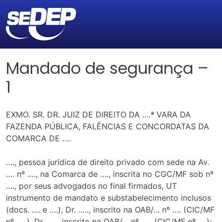
Mandado de segurança –
1
EXMO. SR. DR. JUIZ DE DIREITO DA ….ª VARA DA
FAZENDA PÚBLICA, FALÊNCIAS E CONCORDATAS DA
COMARCA DE ….
…., pessoa jurídica de direito privado com sede na Av.
…. nº …., na Comarca de …., inscrita no CGC/MF sob nº
…., por seus advogados no final firmados, UT
instrumento de mandato e substabelecimento inclusos
(docs. …. e ….), Dr. ….., inscrito na OAB/… nº …. (CIC/MF
nº …..), Dr. ….., inscrito na OAB/… nº ….. (CIC/MF nº ….);