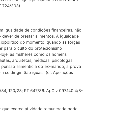
 724/303).
m igualdade de condições financeiras, não
dever de prestar alimentos. A igualdade
ociopolítico do momento, quando as forças
ar para o culto do protecionismo
 Hoje, as mulheres como os homens
utas, arquitetas, médicas, psicólogas,
a pensão alimentícia do ex-marido, a prova
e dirigir. São iguais. (cf. Apelações
34, 120/23; RT 647/86. ApCív 097.140.4/8-
er que exerce atividade remunerada pode