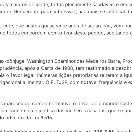
dos maiores de idade, todos plenamente saudáveis e em c
ira do Requerente para sobreviver, não mais se justifican
ente, que nestes quase vinte anos de separação, vem pag
 que todos concordem com o teor deste pedido, aceitando a
ex-cônjuge, Washington Epaminondas Medeiros Barra, Proc
risprudência, após a Carta de 1988, tem reafirmado a desob
ia o favor legal. Inúmeras lições pretorianas reiteram a ig
gacional alimentar. O E. TJSP, com notável frequência e ex
sapareceu do campo normativo o dever de o marido susten
ia econômica e jurídica das mulheres casadas, que se oper
do advento da Lei 6.515.
ldade jurídica entre marido e mulher, art. 226, § 5º, e os 