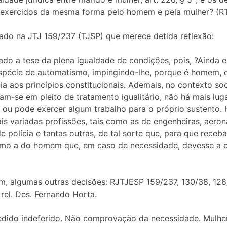
xercidos da mesma forma pelo homem e pela mulher? (RT
ado na JTJ 159/237 (TJSP) que merece detida reflexão:
do a tese da plena igualdade de condições, pois, ?Ainda e
pécie de automatismo, impingindo-lhe, porque é homem, o 
a aos princípios constitucionais. Ademais, no contexto s
am-se em pleito de tratamento igualitário, não há mais lug
 ou pode exercer algum trabalho para o próprio sustento.
s variadas profissões, tais como as de engenheiras, aerona
 polícia e tantas outras, de tal sorte que, para que receb
mo a do homem que, em caso de necessidade, devesse a ela s
 algumas outras decisões: RJTJESP 159/237, 130/38, 128/
, rel. Des. Fernando Horta.
 Pedido indeferido. Não comprovação da necessidade. Mulh