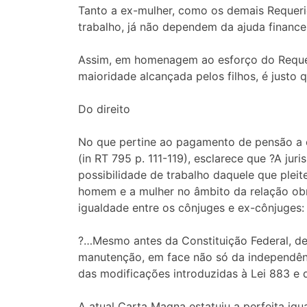
Tanto a ex-mulher, como os demais Requeri
trabalho, já não dependem da ajuda finance
Assim, em homenagem ao esforço do Requer
maioridade alcançada pelos filhos, é justo
Do direito
No que pertine ao pagamento de pensão a 
(in RT 795 p. 111-119), esclarece que ?A ju
possibilidade de trabalho daquele que pleite
homem e a mulher no âmbito da relação obri
igualdade entre os cônjuges e ex-cônjuges:
?…Mesmo antes da Constituição Federal, de
manutenção, em face não só da independênc
das modificações introduzidas à Lei 883 e 
A atual Carta Magna estatuiu a perfeita igua