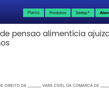
+
Planos
Produtos
Sedep
Aten
de pensao alimentícia ajuiz
nos
IREITO DA ________ VARA CÍVEL DA COMARCA DE ______