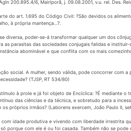
In 200.895.4/6, Mairiporã, j. 09.08.2001, v.u. rel. Des. Reis
 parte do art. 1.695 do Código Civil: ?São devidos os alim
alho, à própria mantença…?.
e diversa, poder-se-á transformar qualquer um dos cônjug
ra as parasitas das sociedades conjugais falidas e institui
ircunstância abominável e que conflita com os mais comezin
igação social. A mulher, sendo válida, pode concorrer com a
 necessidade? (TJSP, RT 534/80)
stímulo à prole e já foi objeto de Encíclica: ?É mediante 
ntínuo das ciências e da técnica, e sobretudo para a incess
os próprios irmãos? (Laborens exercem, João Paulo II, se
com idade produtiva e vivendo com liberdade irrestrita qu
e só porque com ele é ou foi casada. Também não se pode c