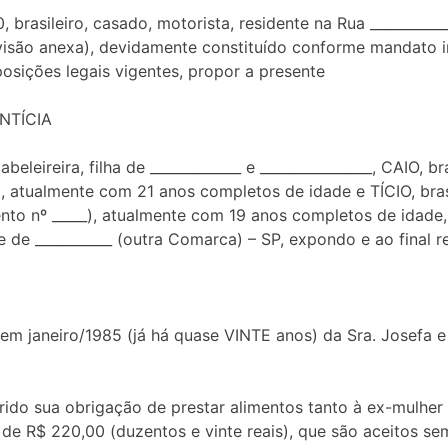
asileiro, casado, motorista, residente na Rua _____________
isão anexa), devidamente constituído conforme mandato i
sições legais vigentes, propor a presente
NTÍCIA
beleireira, filha de _____________ e ________________, CAIO, b
, atualmente com 21 anos completos de idade e TÍCIO, brasil
nto nº _____), atualmente com 19 anos completos de idade,
dade de ___________ (outra Comarca) – SP, expondo e ao final
m janeiro/1985 (já há quase VINTE anos) da Sra. Josefa e 
do sua obrigação de prestar alimentos tanto à ex-mulher
de R$ 220,00 (duzentos e vinte reais), que são aceitos se