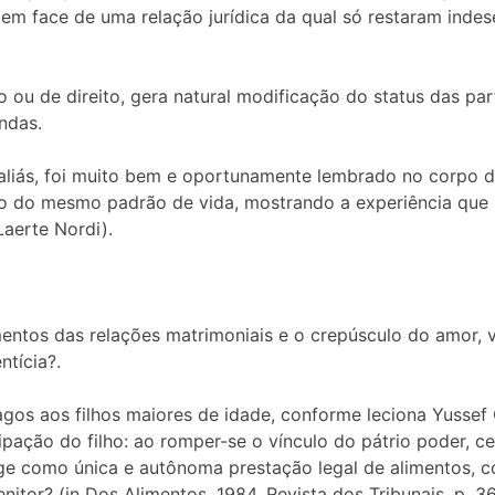
 em face de uma relação jurídica da qual só restaram inde
o ou de direito, gera natural modificação do status das p
ndas.
liás, foi muito bem e oportunamente lembrado no corpo d
o do mesmo padrão de vida, mostrando a experiência que 
 Laerte Nordi).
entos das relações matrimoniais e o crepúsculo do amor, v
tícia?.
agos aos filhos maiores de idade, conforme leciona Yussef 
ção do filho: ao romper-se o vínculo do pátrio poder, c
urge como única e autônoma prestação legal de alimentos, c
nitor? (in Dos Alimentos, 1984, Revista dos Tribunais, p. 36