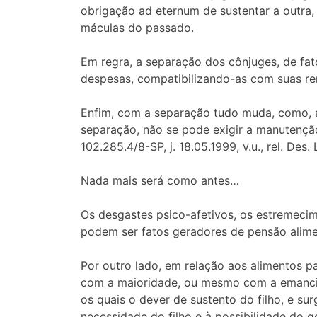
obrigação ad eternum de sustentar a outra,
máculas do passado.
Em regra, a separação dos cônjuges, de fat
despesas, compatibilizando-as com suas re
Enfim, com a separação tudo muda, como, a
separação, não se pode exigir a manutençã
102.285.4/8-SP, j. 18.05.1999, v.u., rel. Des.
Nada mais será como antes…
Os desgastes psico-afetivos, os estremecim
podem ser fatos geradores de pensão alimen
Por outro lado, em relação aos alimentos p
com a maioridade, ou mesmo com a emancipa
os quais o dever de sustento do filho, e s
necessidade do filho e à possibilidade do ge