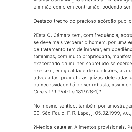
em mão como em contramão, podendo ser e
Destaco trecho do precioso acórdão public
?Esta C. Câmara tem, com frequência, adota
se deve mais verberar o homem, por uma es
de tratamento tem de imperar, em obediênci
femininas, com muita propriedade, manifest
exacerbado da mulher, sobretudo se exerce
exercem, em igualdade de condições, as mai
advogadas, promotoras, juízas, delegadas de
da necessidade há de ser robusta, assim co
Cíveis 179.954-1 e 181.926-1)?
No mesmo sentido, também por amostragem,
00, São Paulo, F. R. Lapa, j. 05.02.1999, v.u.
?Medida cautelar. Alimentos provisionais.