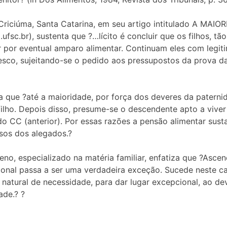
m Criciúma, Santa Catarina, em seu artigo intitulado A 
fsc.br), sustenta que ?…lícito é concluir que os filhos, t
r por eventual amparo alimentar. Continuam eles com legit
tesco, sujeitando-se o pedido aos pressupostos da prova da
a que ?até a maioridade, por força dos deveres da patern
ilho. Depois disso, presume-se o descendente apto a viver 
do CC (anterior). Por essas razões a pensão alimentar sus
rsos dos alegados.?
o, especializado na matéria familiar, enfatiza que ?Asce
sional passa a ser uma verdadeira exceção. Sucede neste c
 natural de necessidade, para dar lugar excepcional, ao de
ade.? ?