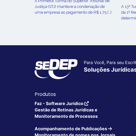
​A Primeira Turma do Superior Tribunal de
Justiça (STJ) manteve a condenação de
A 13ª T
uma empresa ao pagamento de R$ 1,75 […]
da 1ª R
determin
Para Você, Para seu Escrit
Soluções Jurídica
Produtos
Faz - Software Jurídico
Gestão de Rotinas Jurídicas e
Monitoramento de Processos
Acompanhamento de Publicações
Monitoramento de nomes nos Jornais