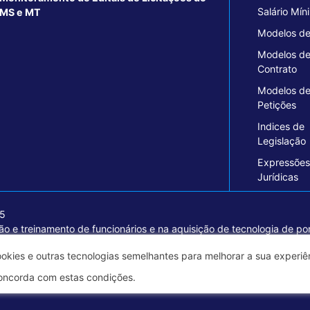
Salário Mín
MS e MT
Modelos de
Modelos d
Contrato
Modelos d
Petições
Indices de
Legislação
Expressões
Jurídicas
15
o e treinamento de funcionários e na aquisição de tecnologia de pon
ormações seguras e excelentes soluções empresariais.
ookies e outras tecnologias semelhantes para melhorar a sua experi
oncorda com estas condições.