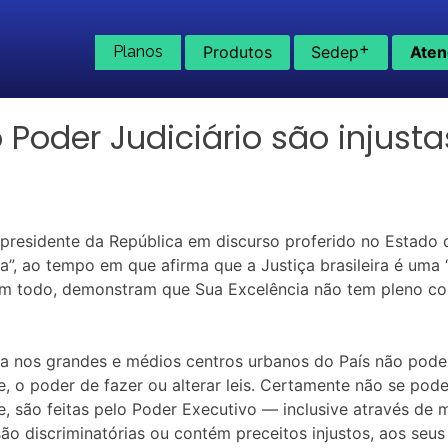
+
Planos
Produtos
Sedep
Aten
o Poder Judiciário são injustas
lo presidente da República em discurso proferido no Estado d
”, ao tempo em que afirma que a Justiça brasileira é uma “j
o um todo, demonstram que Sua Excelência não tem pleno co
a nos grandes e médios centros urbanos do País não pode 
, o poder de fazer ou alterar leis. Certamente não se pode
se, são feitas pelo Poder Executivo — inclusive através de
ão discriminatórias ou contém preceitos injustos, aos seus 