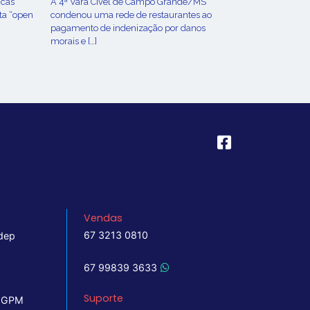
icas
A 4ª Vara Cível de Campo Grande/MS
ta “open
condenou uma rede de restaurantes ao
pagamento de indenização por danos
morais e […]
Vendas
67 3213 0810
dep
67 99839 3633
Suporte
 IGPM