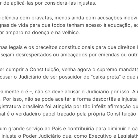
r de aplicá-las por considerá-las injustas.
iolência com bravatas, menos ainda com acusações indevid
gnas de vida para que todos tenham acesso à educação, ao
ar amparo na doença e na velhice.
s legais e os preceitos constitucionais para que direito
o sejam desrespeitados ou ameaçados por emendas ou outra
azer cumprir a Constituição, venha agora o supremo manda
usar o Judiciário de ser possuidor de “caixa preta” e que a 
almente o é –, não se deve acusar o Judiciário por isso. A
ei. Por isso, não se pode aceitar a forma descortês e injust
stratura brasileira foi atingida por tão infeliz afirmação
l é o verdadeiro papel traçado pela própria Constituição 
um grande serviço ao País e contribuiria para diminuir o c
 injusta o Poder Judiciário que, como Executivo e Legisla