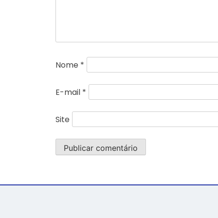
Nome
*
E-mail
*
Site