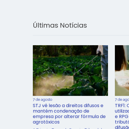
Últimas Notícias
7 de agosto
7 de ago
STJ vê lesão a direitos difusos e
TRF1: 
mantém condenação de
utiliz
empresa por alterar fórmula de
e RPG
agrotóxicos
tribut
difusã