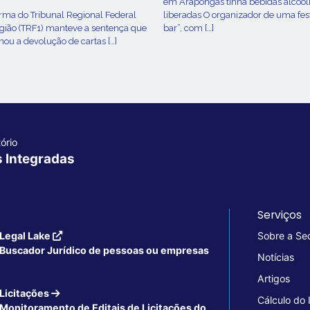
em Arapongas tinha bebidas alcoól
urma do Tribunal Regional Federal
liberadas O organizador de uma fes
egião (TRF1) manteve a sentença que
bar”, com […]
ou a devolução de cartas […]
ório
s Integradas
Serviços
Legal Lake
Sobre a Se
Buscador Jurídico de pessoas ou empresas
Notícias
Artigos
Licitações
Cálculo do
Monitoramento de Editais de Licitações do