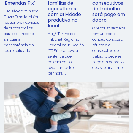
‘Emendas Pix’
famílias de
consecutivos
agricultores
de trabalho
Decisão do ministro
com atividade
será pago em
Flávio Dino também
produtiva no
dobro
requer providências
local
de outros órgãos
O repouso semanal
para esclarecer e
A 13ª Turma do
remunerado
ampliar a
Tribunal Regional
concedido após o
transparência e a
Federal da 1ª Região
sétimo dia
rastreabilidade […]
(TRF1) manteve a
consecutivo de
sentença que
trabalho deve ser
determinou o
pago em dobro. A
levantamento da
decisão unânime […]
penhora […]