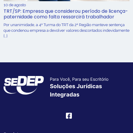
10 de agosto
TRT/SP: Empresa que considerou período de licença-
paternidade como falta ressarcirá trabalhador
Por unanimidade, a 4ª Turma do TRT da 2ª Região manteve sentença
que condenou empresa a devolver valores descontados indevidamente
[…]
Para Você, Para seu Escritório
Soluções Jurídicas
Integradas