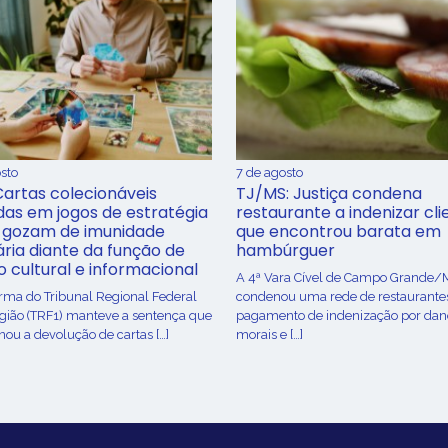
sto
7 de agosto
Cartas colecionáveis
TJ/MS: Justiça condena
adas em jogos de estratégia
restaurante a indenizar cli
 gozam de imunidade
que encontrou barata em
ária diante da função de
hambúrguer
o cultural e informacional
A 4ª Vara Cível de Campo Grande/
urma do Tribunal Regional Federal
condenou uma rede de restaurante
egião (TRF1) manteve a sentença que
pagamento de indenização por dan
ou a devolução de cartas […]
morais e […]