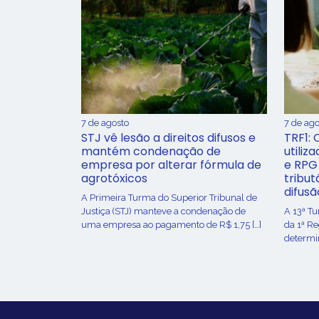
7 de agosto
7 de ago
STJ vê lesão a direitos difusos e
TRF1: 
mantém condenação de
utiliz
empresa por alterar fórmula de
e RPG
agrotóxicos
tribut
difusã
​A Primeira Turma do Superior Tribunal de
Justiça (STJ) manteve a condenação de
A 13ª T
uma empresa ao pagamento de R$ 1,75 […]
da 1ª R
determin