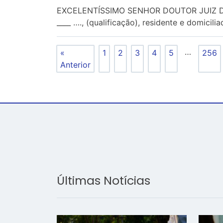
EXCELENTÍSSIMO SENHOR DOUTOR JUIZ DE
____ …., (qualificação), residente e domicilia
…
«
1
2
3
4
5
256
Anterior
Últimas Notícias