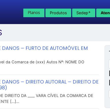
+
Planos
Produtos
Sedep
Aten
S
E DANOS – FURTO DE AUTOMÓVEL EM
 Cível da Comarca de (xxx) Autos Nº: NOME DO
 DANOS – DIREITO AUTORAL – DIREITO DE
98)
 DIREITO DA ____ VARA CÍVEL DA COMARCA DE
NTE […]...