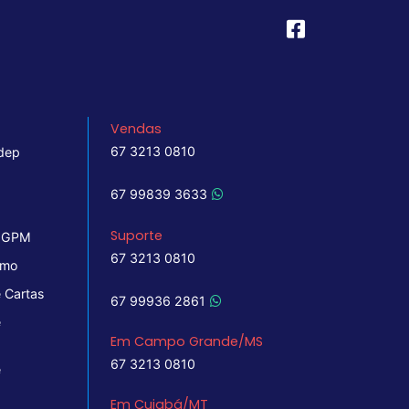
Vendas
67 3213 0810
dep
67 99839 3633
Suporte
 IGPM
67 3213 0810
imo
 Cartas
67 99936 2861
e
Em Campo Grande/MS
67 3213 0810
e
Em Cuiabá/MT