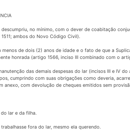
ÊNCIA
o descumpriu, no mínimo, com o dever de coabitação conj
o 1511; ambos do Novo Código Civil).
 menos de dois (2) anos de idade e o fato de que a Suplic
nte honrada (artigo 1566, inciso III combinado com o arti
manutenção das demais despesas do lar (incisos III e IV do
pos, cumprindo com suas obrigações como deveria, acarre
em anexo, com devolução de cheques emitidos sem provisã
do lar e da filha.
 trabalhasse fora do lar, mesmo ela querendo.