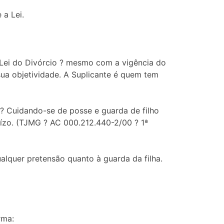
a Lei.
a Lei do Divórcio ? mesmo com a vigência do
sua objetividade. A Suplicante é quem tem
uidando-se de posse e guarda de filho
uízo. (TJMG ? AC 000.212.440-2/00 ? 1ª
ualquer pretensão quanto à guarda da filha.
rma: