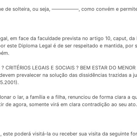
ome de solteira, ou seja, —————–, como convém e permite 
egal, em face da faculdade prevista no artigo 10, caput, d
or este Diploma Legal é de ser respeitado e mantida, por 
bém.
CRITÉRIOS LEGAIS E SOCIAIS ? BEM ESTAR DO MENOR ? C
 devem prevalecer na solução das dissidências trazidas a j
05.2001).
ar o lar, a família e a filha, renunciou de forma clara a q
ir de agora, somente virá em clara contradição ao seu ato.
, este poderá visitá-la ou receber sua visita da seguinte fo