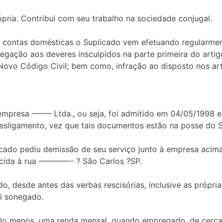
pria. Contribui com seu trabalho na sociedade conjugal.
 contas domésticas o Suplicado vem efetuando regularme
gação aos deveres insculpidos na parte primeira do artig
do Novo Código Civil; bem como, infração ao disposto nos a
empresa ——– Ltda., ou seja, foi admitido em 04/05/1998 e
esligamento, vez que tais documentos estão na posse do S
ado pediu demissão de seu serviço junto à empresa acima 
lecida à rua ————- ? São Carlos ?SP.
o, desde antes das verbas rescisórias, inclusive as própria
oi sonegado.
pelo menos, uma renda mensal, quando empregado, de cerca