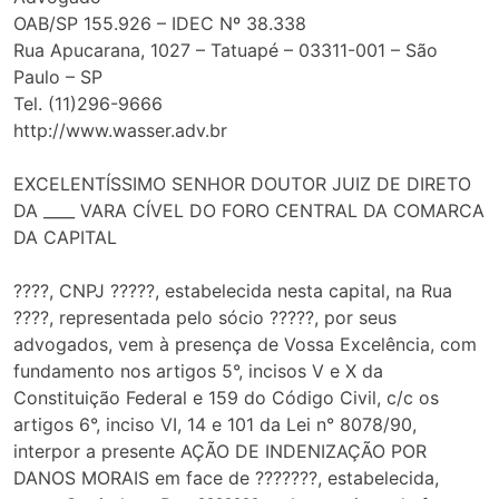
OAB/SP 155.926 – IDEC Nº 38.338
Rua Apucarana, 1027 – Tatuapé – 03311-001 – São
Paulo – SP
Tel. (11)296-9666
http://www.wasser.adv.br
EXCELENTÍSSIMO SENHOR DOUTOR JUIZ DE DIRETO
DA ____ VARA CÍVEL DO FORO CENTRAL DA COMARCA
DA CAPITAL
????, CNPJ ?????, estabelecida nesta capital, na Rua
????, representada pelo sócio ?????, por seus
advogados, vem à presença de Vossa Excelência, com
fundamento nos artigos 5°, incisos V e X da
Constituição Federal e 159 do Código Civil, c/c os
artigos 6°, inciso VI, 14 e 101 da Lei n° 8078/90,
interpor a presente AÇÃO DE INDENIZAÇÃO POR
DANOS MORAIS em face de ???????, estabelecida,