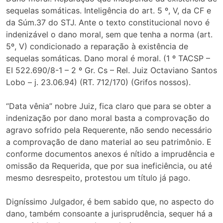
sequelas somáticas. Inteligência do art. 5 º, V, da CF e
da Súm.37 do STJ. Ante o texto constitucional novo é
indenizável o dano moral, sem que tenha a norma (art.
5º, V) condicionado a reparação à existência de
sequelas somáticas. Dano moral é moral. (1 º TACSP –
EI 522.690/8-1 – 2 º Gr. Cs – Rel. Juiz Octaviano Santos
Lobo – j. 23.06.94) (RT. 712/170) (Grifos nossos).
“Data vênia” nobre Juiz, fica claro que para se obter a
indenização por dano moral basta a comprovação do
agravo sofrido pela Requerente, não sendo necessário
a comprovação de dano material ao seu patrimônio. E
conforme documentos anexos é nítido a imprudência e
omissão da Requerida, que por sua ineficiência, ou até
mesmo desrespeito, protestou um título já pago.
Digníssimo Julgador, é bem sabido que, no aspecto do
dano, também consoante a jurisprudência, sequer há a