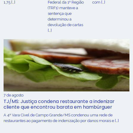
1,75 […]
Federal da 1ª Região
com […]
(TRF1) manteve a
sentença que
determinou a
devolução de cartas
[…]
7 de agosto
TJ/MS: Justiça condena restaurante a indenizar
cliente que encontrou barata em hambúrguer
A 4ª Vara Cível de Campo Grande/MS condenou uma rede de
restaurantes ao pagamento de indenização por danos morais e […]