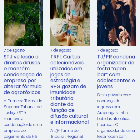
7 de agosto
7 de agosto
7 de agosto
STJ vê lesão a
TRF1: Cartas
TJ/PR condena
direitos difusos
colecionáveis
organizador de
e mantém
utilizadas em
festa “open
condenação de
jogos de
bar” com
empresa por
estratégia e
adolescentes e
alterar fórmula
RPG gozam de
jovens
de agrotóxicos
imunidade
Festa privada com
tributária
​A Primeira Turma do
cobrança de
diante da
Superior Tribunal de
ingresso em
função de
Justiça (STJ)
Arapongas tinha
difusão cultural
manteve a
bebidas alcoólicas
e informacional
condenação de uma
liberadas O
empresa ao
A 13ª Turma do
organizador de uma
pagamento de R$
Tribunal Regional
festa “open bar”,