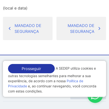
(local e data)
Navegação
de
MANDADO DE
MANDADO DE
SEGURANÇA
SEGURANÇA
Post
A SEDEP utiliza cookies e
Prosseguir
Notícias Jurídicas
outras tecnologias semelhantes para melhorar a sua
experiência, de acordo com a nossa
Política de
Privacidade
e, ao continuar navegando, você concorda
Últimas Notícias
com estas condições.
Mais Notícias