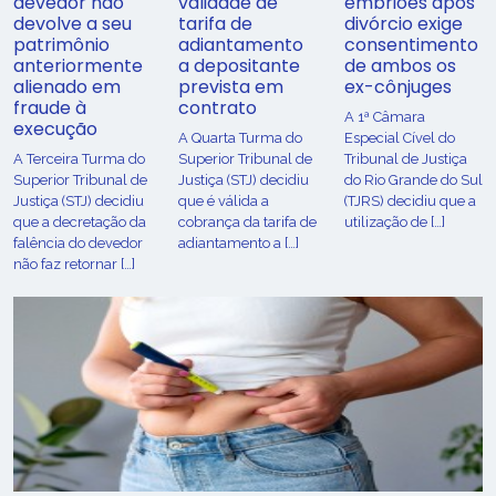
devedor não
validade de
embriões após
devolve a seu
tarifa de
divórcio exige
patrimônio
adiantamento
consentimento
anteriormente
a depositante
de ambos os
alienado em
prevista em
ex-cônjuges
fraude à
contrato
A 1ª Câmara
execução
A Quarta Turma do
Especial Cível do
A Terceira Turma do
Superior Tribunal de
Tribunal de Justiça
Superior Tribunal de
Justiça (STJ) decidiu
do Rio Grande do Sul
Justiça (STJ) decidiu
que é válida a
(TJRS) decidiu que a
que a decretação da
cobrança da tarifa de
utilização de […]
falência do devedor
adiantamento a […]
não faz retornar […]