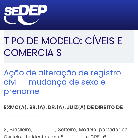
TIPO DE MODELO:
CÍVEIS E
COMERCIAIS
Ação de alteração de registro
civil – mudança de sexo e
prenome
EXMO(A). SR.(A). DR.(A). JUIZ(A) DE DIREITO DE
…………………………
X, Brasileiro, ……………., Solteiro, Modelo, portador da
Carteira de Identidade nº …………… e CPF nº ……………..,