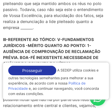
pleiteando que seja mantido ambos os réus no polo
passivo. Todavia, caso não seja este o entendimento
de Vossa Excelência, para elucidação dos fatos, seja
realiza a denunciação a lide pleiteado quanto a
empresa _______.
III-REFERENTE AO TÓPICO: V-FUNDAMENTOS
JURÍDICOS -MÉRITO QUANTO AO PONTO: 1-
AUSÊNCIA DE COMPROVAÇÃO DE RECLAMAÇÃO
PRÉVIA. BOA-FÉ INEXISTENTE.NECESSIDADE DE
ANÁLISE DA CONDUTA DA VÍTIMA.
A SEDEP utiliza cookies e
Prosseguir
O autor explicava aos agentes que entravam em
outras tecnologias semelhantes para melhorar a sua
contato cobrando o referido empréstimo. A boa-fé do
experiência, de acordo com a nossa
Política de
autor é presumida, visto que se encontra na posição de
Privacidade
e, ao continuar navegando, você concorda
vítima de todo o corrido. Além disso, em pesquisas é
com estas condições.
possível notar que não há por parte dos réus um bom
relacionamento entre central e clientes, vejamos,