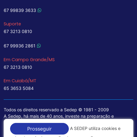
67 99839 3633
Suporte
67 3213 0810
67 99936 2861
Em Campo Grande/MS
67 3213 0810
Em Cuiabá/MT
65 3653 5084
Todos os direitos reservado a Sedep © 1981 - 2009
A Sedep, há mais de 40 anos, investe na preparação e
treinamento de funcionários e na aquisição de tecnologia de
A SEDEP utiliza cookies e
Prosseguir
ponta para a ampliação de seu portfólio de serviços voltados
para a área jurídica, que contemplam informações seguras e