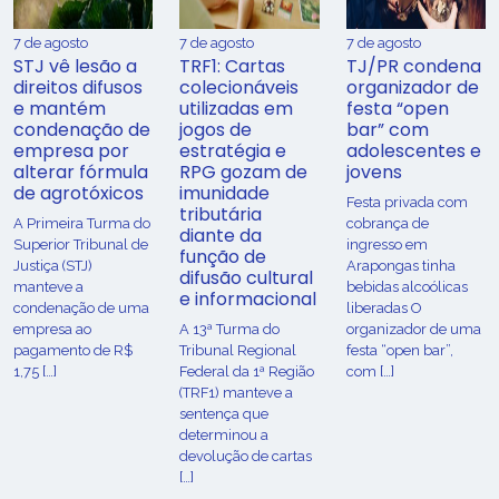
7 de agosto
7 de agosto
7 de agosto
STJ vê lesão a
TRF1: Cartas
TJ/PR condena
direitos difusos
colecionáveis
organizador de
e mantém
utilizadas em
festa “open
condenação de
jogos de
bar” com
empresa por
estratégia e
adolescentes e
alterar fórmula
RPG gozam de
jovens
de agrotóxicos
imunidade
Festa privada com
tributária
​A Primeira Turma do
cobrança de
diante da
Superior Tribunal de
ingresso em
função de
Justiça (STJ)
Arapongas tinha
difusão cultural
manteve a
bebidas alcoólicas
e informacional
condenação de uma
liberadas O
empresa ao
A 13ª Turma do
organizador de uma
pagamento de R$
Tribunal Regional
festa “open bar”,
1,75 […]
Federal da 1ª Região
com […]
(TRF1) manteve a
sentença que
determinou a
devolução de cartas
[…]