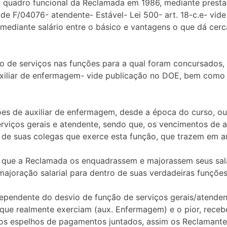
 quadro funcional da Reclamada em 1986, mediante prestaç
 de F/04076- atendente- Estável- Lei 500- art. 18-c.e- vid
mediante salário entre o básico e vantagens o que dá cerc
ão de serviços nas funções para a qual foram concursados, 
uxiliar de enfermagem- vide publicação no DOE, bem como 
es de auxiliar de enfermagem, desde a época do curso, ou
erviços gerais e atendente, sendo que, os vencimentos de 
 de suas colegas que exerce esta função, que trazem em an
m que a Reclamada os enquadrassem e majorassem seus salá
ajoração salarial para dentro de suas verdadeiras funções
dependente do desvio de função de serviços gerais/atendent
a que realmente exerciam (aux. Enfermagem) e o pior, receb
los espelhos de pagamentos juntados, assim os Reclamant