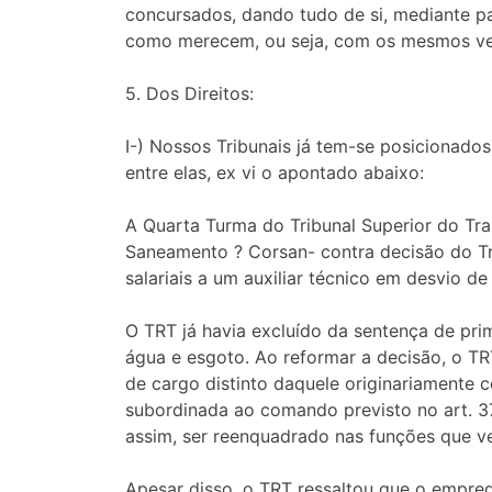
concursados, dando tudo de si, mediante pa
como merecem, ou seja, com os mesmos venc
5. Dos Direitos:
I-) Nossos Tribunais já tem-se posicionad
entre elas, ex vi o apontado abaixo:
A Quarta Turma do Tribunal Superior do Tr
Saneamento ? Corsan- contra decisão do T
salariais a um auxiliar técnico em desvio de
O TRT já havia excluído da sentença de pri
água e esgoto. Ao reformar a decisão, o TR
de cargo distinto daquele originariamente 
subordinada ao comando previsto no art. 3
assim, ser reenquadrado nas funções que 
Apesar disso, o TRT ressaltou que o empre