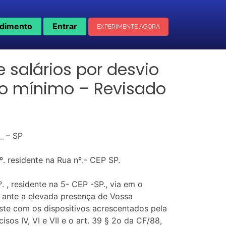
dimento
Entrar
EXPERIMENTE AGORA
 salários por desvio
rio mínimo – Revisado
_ – SP
º. residente na Rua nº.- CEP SP.
. , residente na 5- CEP -SP., via em o
– ante a elevada presença de Vossa
ste com os dispositivos acrescentados pela
sos IV, VI e VII e o art. 39 § 2o da CF/88,