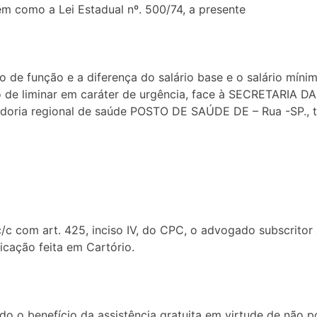
m como a Lei Estadual nº. 500/74, a presente
io de função e a diferença do salário base e o salário míni
ão de liminar em caráter de urgência, face à SECRETAR
nadoria regional de saúde POSTO DE SAÚDE DE – Rua -SP., t
/c com art. 425, inciso IV, do CPC, o advogado subscrit
icação feita em Cartório.
o o benefício da assistência gratuita em virtude de não 