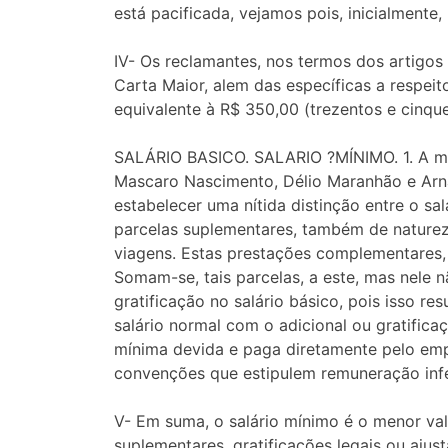
está pacificada, vejamos pois, inicialmente, 
IV- Os reclamantes, nos termos dos artigos 
Carta Maior, alem das específicas a respeit
equivalente à R$ 350,00 (trezentos e cinquen
SALÁRIO BASICO. SALARIO ?MÍNIMO. 1. A mel
Mascaro Nascimento, Délio Maranhão e Arnal
estabelecer uma nítida distinção entre o sa
parcelas suplementares, também de natureza s
viagens. Estas prestações complementares, 
Somam-se, tais parcelas, a este, mas nele n
gratificação no salário básico, pois isso re
salário normal com o adicional ou gratificaç
mínima devida e paga diretamente pelo empr
convenções que estipulem remuneração infer
V- Em suma, o salário mínimo é o menor valo
suplementares, gratificações legais ou ajus