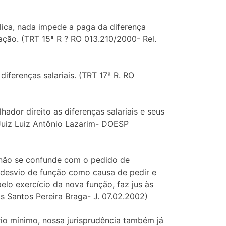
lica, nada impede a paga da diferença
ação. (TRT 15ª R ? RO 013.210/2000- Rel.
iferenças salariais. (TRT 17ª R. RO
ador direito as diferenças salariais e seus
 Juiz Luiz Antônio Lazarim- DOESP
o não se confunde com o pedido de
o desvio de função como causa de pedir e
lo exercício da nova função, faz jus às
s Santos Pereira Braga- J. 07.02.2002)
ário mínimo, nossa jurisprudência também já