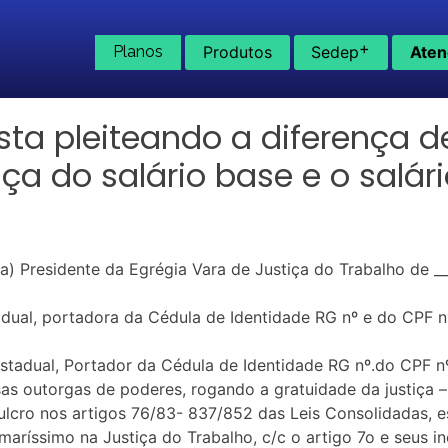
+
Planos
Produtos
Sedep
Aten
ta pleiteando a diferença de
nça do salário base e o salá
a) Presidente da Egrégia Vara de Justiça do Trabalho de __
Estadual, portadora da Cédula de Identidade RG nº e do CPF n
 Estadual, Portador da Cédula de Identidade RG nº.do CPF nº
sas outorgas de poderes, rogando a gratuidade da justiça 
ulcro nos artigos 76/83- 837/852 das Leis Consolidadas, e
aríssimo na Justiça do Trabalho, c/c o artigo 7o e seus inci