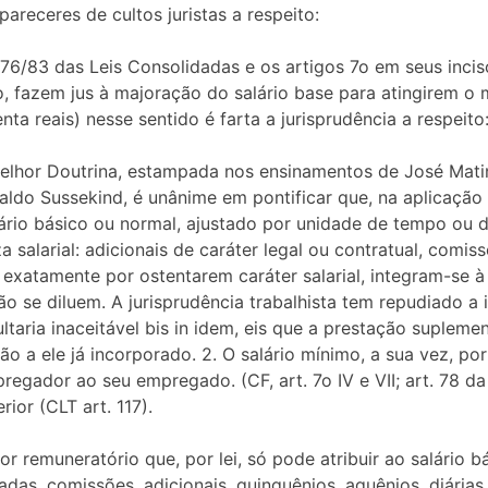
pareceres de cultos juristas a respeito:
76/83 das Leis Consolidadas e os artigos 7o em seus inciso
o, fazem jus à majoração do salário base para atingirem o m
ta reais) nesse sentido é farta a jurisprudência a respeito
hor Doutrina, estampada nos ensinamentos de José Matin
do Sussekind, é unânime em pontificar que, na aplicação d
lário básico ou normal, ajustado por unidade de tempo ou de
alarial: adicionais de caráter legal ou contratual, comissõ
exatamente por ostentarem caráter salarial, integram-se à
ão se diluem. A jurisprudência trabalhista tem repudiado a
sultaria inaceitável bis in idem, eis que a prestação supleme
ão a ele já incorporado. 2. O salário mínimo, a sua vez, por
egador ao seu empregado. (CF, art. 7o IV e VII; art. 78 da
ior (CLT art. 117).
r remuneratório que, por lei, só pode atribuir ao salário b
tadas, comissões, adicionais, quinquênios, aquênios, diária