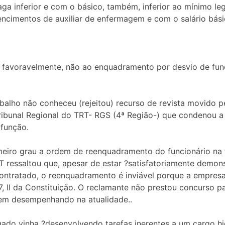
ga inferior e com o básico, também, inferior ao mínimo le
imentos de auxiliar de enfermagem e com o salário básico
os favoravelmente, não ao enquadramento por desvio de fu
abalho não conheceu (rejeitou) recurso de revista movido
ribunal Regional do TRT- RGS (4ª Região-) que condenou 
 função.
meiro grau a ordem de reenquadramento do funcionário na 
T ressaltou que, apesar de estar ?satisfatoriamente demons
contratado, o reenquadramento é inviável porque a empres
7, II da Constituição. O reclamante não prestou concurso 
vem desempenhando na atualidade..
gado vinha ?desenvolvendo tarefas inerentes a um cargo hi