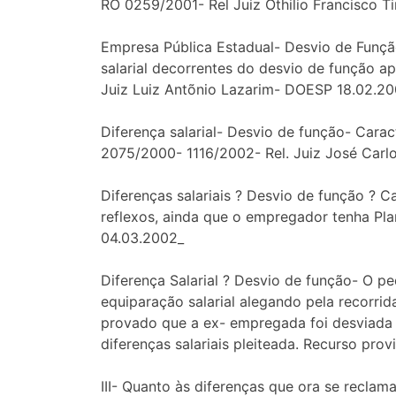
RO 0259/2001- Rel Juiz Othilio Francisco T
Empresa Pública Estadual- Desvio de Função
salarial decorrentes do desvio de função a
Juiz Luiz Antõnio Lazarim- DOESP 18.02.20
Diferença salarial- Desvio de função- Carac
2075/2000- 1116/2002- Rel. Juiz José Carl
Diferenças salariais ? Desvio de função ? C
reflexos, ainda que o empregador tenha Pla
04.03.2002_
Diferença Salarial ? Desvio de função- O p
equiparação salarial alegando pela recorri
provado que a ex- empregada foi desviada p
diferenças salariais pleiteada. Recurso pr
III- Quanto às diferenças que ora se reclam