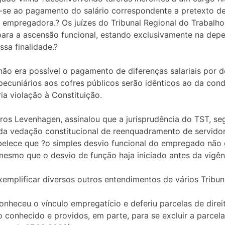
se ao pagamento do salário correspondente a pretexto de 
 empregadora.? Os juízes do Tribunal Regional do Trabal
para a ascensão funcional, estando exclusivamente na depe
sa finalidade.?
não era possível o pagamento de diferenças salariais por 
pecuniários aos cofres públicos serão idênticos ao da co
ia violação à Constituição.
arros Levenhagen, assinalou que a jurisprudência do TST, 
 da vedação constitucional de reenquadramento de servidor
abelece que ?o simples desvio funcional do empregado não
 mesmo que o desvio de função haja iniciado antes da vigên
xemplificar diversos outros entendimentos de vários Tribuna
onheceu o vínculo empregatício e deferiu parcelas de dire
 conhecido e providos, em parte, para se excluir a parcela