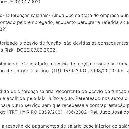
ino- J- 07.02.2002)
- Diferenças salariais- Ainda que se trate de empresa púb
pontado pelo empregado, enquanto perdurar a referida situ
02)
terizado o desvio de função, são devidas as consequentes d
os Rizk- DOES 07.02.2002)
abimento- Constatado o desvio de função, assiste ao trabalh
no de Cargos e salário. (TRT 15ª R ? RO 13998/2000- Rel.
edido de diferença salarial decorrente do desvio de funçã
da e acolhido pelo MM Juízo a quo. Patenteado nos autos 
ara outro serviço sem que recebesse a contraprestação pe
ovido (TRT 11ª R RO 0369/2001- 136/2002- Rel. Juoz José do
a a respeito de pagamentos de salário base inferior ao sal