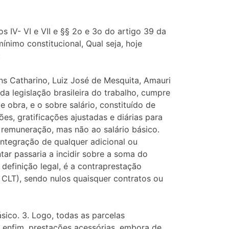
s IV- VI e VII e §§ 2o e 3o do artigo 39 da
ínimo constitucional, Qual seja, hoje
:
s Catharino, Luiz José de Mesquita, Amauri
a legislação brasileira do trabalho, cumpre
 obra, e o sobre salário, constituído de
es, gratificações ajustadas e diárias para
 remuneração, mas não ao salário básico.
 integração de qualquer adicional ou
ntar passaria a incidir sobre a soma do
 definição legal, é a contraprestação
 CLT), sendo nulos quaisquer contratos ou
ásico. 3. Logo, todas as parcelas
s, enfim, prestações acessórias, embora de