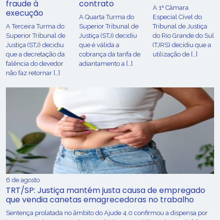
fraude à
contrato
A 1ª Câmara
execução
A Quarta Turma do
Especial Cível do
A Terceira Turma do
Superior Tribunal de
Tribunal de Justiça
Superior Tribunal de
Justiça (STJ) decidiu
do Rio Grande do Sul
Justiça (STJ) decidiu
que é válida a
(TJRS) decidiu que a
que a decretação da
cobrança da tarifa de
utilização de […]
falência do devedor
adiantamento a […]
não faz retornar […]
6 de agosto
TRT/SP: Justiça mantém justa causa de empregado
que vendia canetas emagrecedoras no trabalho
Sentença prolatada no âmbito do Ajude 4.0 confirmou a dispensa por