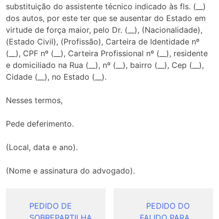
substituição do assistente técnico indicado às fls. (__)
dos autos, por este ter que se ausentar do Estado em
virtude de força maior, pelo Dr. (__), (Nacionalidade),
(Estado Civil), (Profissão), Carteira de Identidade nº
(__), CPF nº (__), Carteira Profissional nº (__), residente
e domiciliado na Rua (__), nº (__), bairro (__), Cep (__),
Cidade (__), no Estado (__).
Nesses termos,
Pede deferimento.
(Local, data e ano).
(Nome e assinatura do advogado).
Navegação
de
PEDIDO DE
PEDIDO DO
SOBREPARTILHA
FALIDO PARA