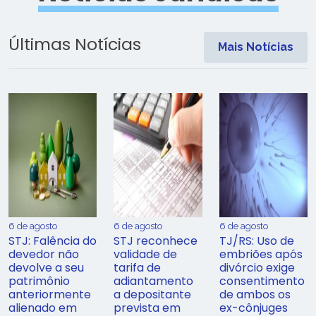
Últimas Notícias
Mais Notícias
6 de agosto
6 de agosto
6 de agosto
STJ: Falência do
STJ reconhece
TJ/RS: Uso de
devedor não
validade de
embriões após
devolve a seu
tarifa de
divórcio exige
patrimônio
adiantamento
consentimento
anteriormente
a depositante
de ambos os
alienado em
prevista em
ex-cônjuges