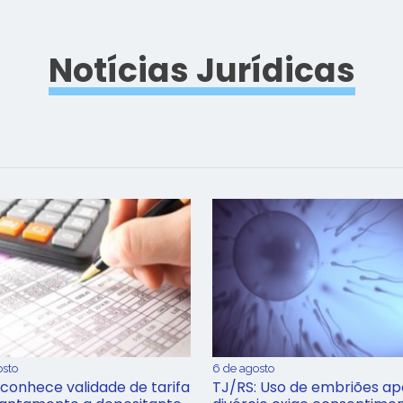
Notícias Jurídicas
osto
6 de agosto
conhece validade de tarifa
TJ/RS: Uso de embriões ap