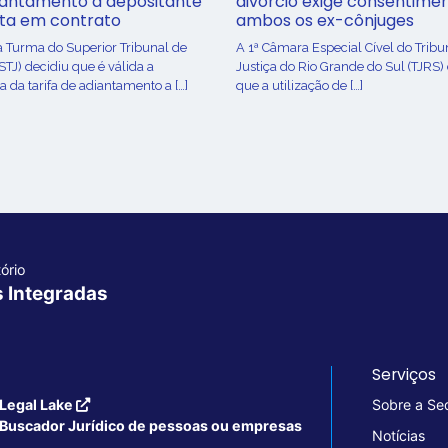
iantamento a depositante
divórcio exige consentime
sta em contrato
ambos os ex-cônjuges
a Turma do Superior Tribunal de
A 1ª Câmara Especial Cível do Tribu
(STJ) decidiu que é válida a
Justiça do Rio Grande do Sul (TJRS)
 da tarifa de adiantamento a […]
que a utilização de […]
ório
s Integradas
Serviços
Legal Lake
Sobre a Se
Buscador Jurídico de pessoas ou empresas
Notícias