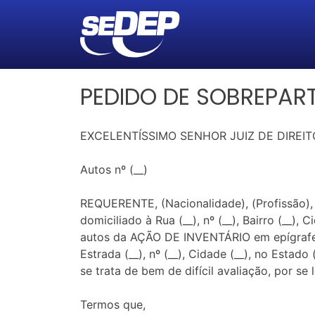
PEDIDO DE SOBREPART
EXCELENTÍSSIMO SENHOR JUIZ DE DIREITO
Autos nº (__)
REQUERENTE, (Nacionalidade), (Profissão), (E
domiciliado à Rua (__), nº (__), Bairro (__),
autos da AÇÃO DE INVENTÁRIO em epígrafe, v
Estrada (__), nº (__), Cidade (__), no Estado
se trata de bem de difícil avaliação, por s
Termos que,