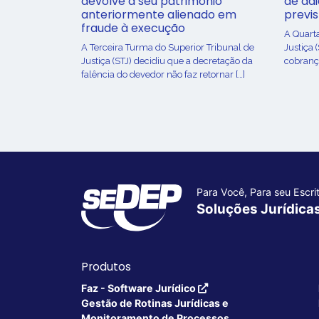
devolve a seu patrimônio
de ad
anteriormente alienado em
previ
fraude à execução
A Quart
A Terceira Turma do Superior Tribunal de
Justiça 
Justiça (STJ) decidiu que a decretação da
cobrança
falência do devedor não faz retornar […]
Para Você, Para seu Escrit
Soluções Jurídica
Produtos
Faz - Software Jurídico
Gestão de Rotinas Jurídicas e
Monitoramento de Processos