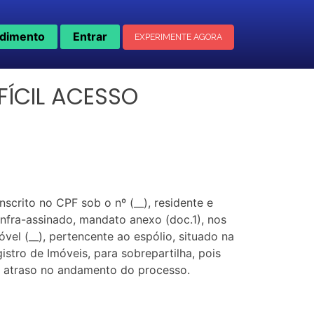
dimento
Entrar
EXPERIMENTE AGORA
FÍCIL ACESSO
nscrito no CPF sob o nº (__), residente e
r infra-assinado, mandato anexo (doc.1), nos
el (__), pertencente ao espólio, situado na
egistro de Imóveis, para sobrepartilha, pois
a a atraso no andamento do processo.