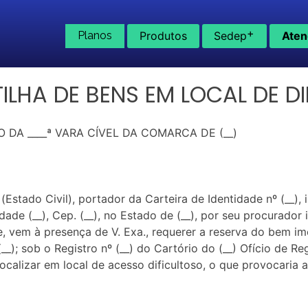
+
Planos
Produtos
Sedep
Aten
ILHA DE BENS EM LOCAL DE DI
 DA ____ª VARA CÍVEL DA COMARCA DE (__)
stado Civil), portador da Carteira de Identidade nº (__), i
 Cidade (__), Cep. (__), no Estado de (__), por seu procurado
em à presença de V. Exa., requerer a reserva do bem imóv
 (__); sob o Registro nº (__) do Cartório do (__) Ofício de R
e localizar em local de acesso dificultoso, o que provocari