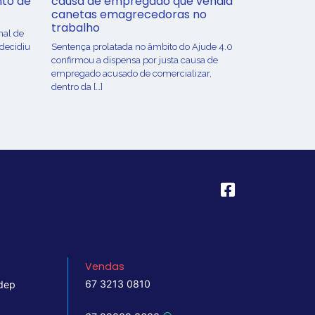
nto de
causa de empregado que vendia
canetas emagrecedoras no
trabalho
nal de
 decidiu
Sentença prolatada no âmbito do Ajude 4.0
confirmou a dispensa por justa causa de
empregado acusado de comercializar,
dentro da […]
Vendas
67 3213 0810
dep