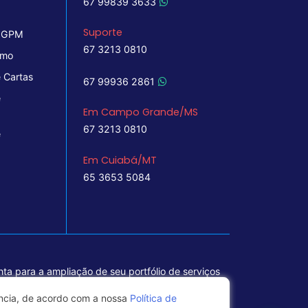
67 99839 3633
Suporte
 IGPM
67 3213 0810
imo
 Cartas
67 99936 2861
e
Em Campo Grande/MS
67 3213 0810
e
Em Cuiabá/MT
65 3653 5084
ta para a ampliação de seu portfólio de serviços
ência, de acordo com a nossa
Política de