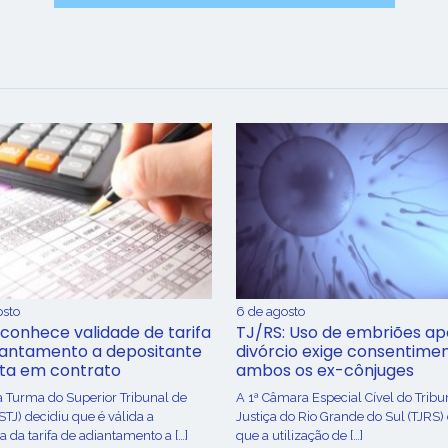
osto
6 de agosto
conhece validade de tarifa
TJ/RS: Uso de embriões ap
iantamento a depositante
divórcio exige consentime
sta em contrato
ambos os ex-cônjuges
a Turma do Superior Tribunal de
A 1ª Câmara Especial Cível do Tribu
(STJ) decidiu que é válida a
Justiça do Rio Grande do Sul (TJRS)
 da tarifa de adiantamento a […]
que a utilização de […]