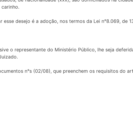
carinho.
zar esse desejo é a adoção, nos termos da Lei n°8.069, de 13.
ive o representante do Ministério Público, lhe seja deferi
Juizado.
umentos n°s (02/08), que preenchem os requisitos do art.