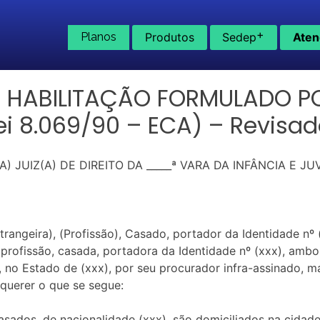
+
Planos
Produtos
Sedep
Aten
 E HABILITAÇÃO FORMULADO P
ei 8.069/90 – ECA) – Revisa
) JUIZ(A) DE DIREITO DA _____ª VARA DA INFÂNCIA E 
ngeira), (Profissão), Casado, portador da Identidade nº
rofissão, casada, portadora da Identidade nº (xxx), ambos
x), no Estado de (xxx), por seu procurador infra-assinado,
equerer o que se segue:
casados, de nacionalidade (xxx), são domiciliados na cida