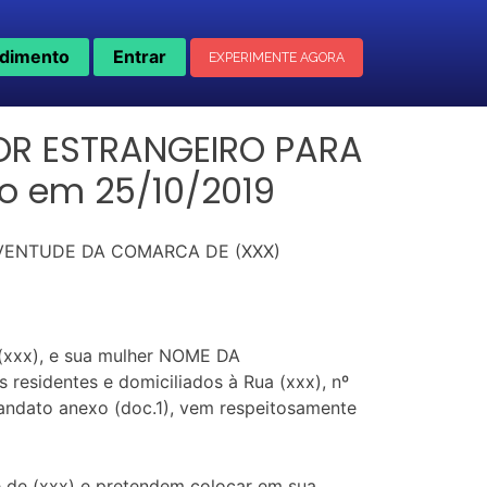
dimento
Entrar
EXPERIMENTE AGORA
OR ESTRANGEIRO PARA
do em 25/10/2019
JUVENTUDE DA COMARCA DE (XXX)
 (xxx), e sua mulher NOME DA
 residentes e domiciliados à Rua (xxx), nº
 mandato anexo (doc.1), vem respeitosamente
de de (xxx) e pretendem colocar em sua