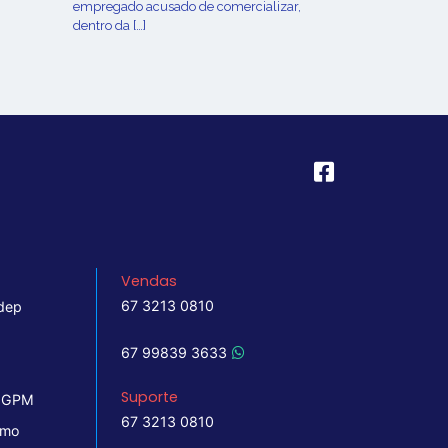
empregado acusado de comercializar,
dentro da […]
Vendas
67 3213 0810
dep
67 99839 3633
Suporte
 IGPM
67 3213 0810
imo