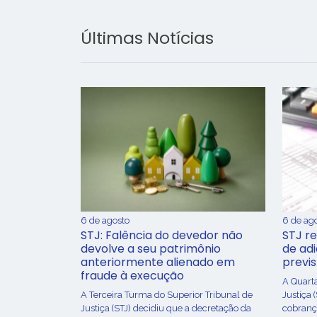
Últimas Notícias
6 de agosto
6 de ag
STJ: Falência do devedor não
STJ re
devolve a seu patrimônio
de ad
anteriormente alienado em
previ
fraude à execução
A Quart
A Terceira Turma do Superior Tribunal de
Justiça 
Justiça (STJ) decidiu que a decretação da
cobrança