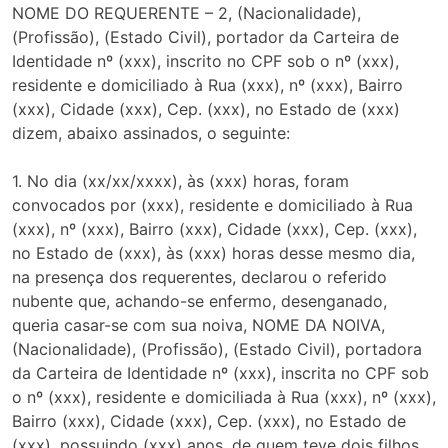
NOME DO REQUERENTE – 2, (Nacionalidade),
(Profissão), (Estado Civil), portador da Carteira de
Identidade nº (xxx), inscrito no CPF sob o nº (xxx),
residente e domiciliado à Rua (xxx), nº (xxx), Bairro
(xxx), Cidade (xxx), Cep. (xxx), no Estado de (xxx)
dizem, abaixo assinados, o seguinte:
1. No dia (xx/xx/xxxx), às (xxx) horas, foram
convocados por (xxx), residente e domiciliado à Rua
(xxx), nº (xxx), Bairro (xxx), Cidade (xxx), Cep. (xxx),
no Estado de (xxx), às (xxx) horas desse mesmo dia,
na presença dos requerentes, declarou o referido
nubente que, achando-se enfermo, desenganado,
queria casar-se com sua noiva, NOME DA NOIVA,
(Nacionalidade), (Profissão), (Estado Civil), portadora
da Carteira de Identidade nº (xxx), inscrita no CPF sob
o nº (xxx), residente e domiciliada à Rua (xxx), nº (xxx),
Bairro (xxx), Cidade (xxx), Cep. (xxx), no Estado de
(xxx), possuindo (xxx) anos, de quem teve dois filhos.