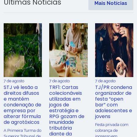
Últimas Notícias
Mais Notícias
7 de agosto
7 de agosto
7 de agosto
STJ vê lesão a
TRF1: Cartas
TJ/PR condena
direitos difusos
colecionáveis
organizador de
e mantém
utilizadas em
festa “open
condenação de
jogos de
bar” com
empresa por
estratégia e
adolescentes e
alterar fórmula
RPG gozam de
jovens
de agrotóxicos
imunidade
Festa privada com
tributária
​A Primeira Turma do
cobrança de
diante da
Superior Tribunal de
ingresso em