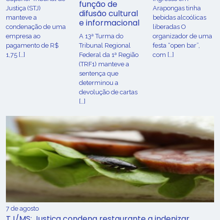
função de
Justiça (STJ)
Arapongas tinha
difusão cultural
manteve a
bebidas alcoólicas
e informacional
condenação de uma
liberadas O
empresa ao
A 13ª Turma do
organizador de uma
pagamento de R$
Tribunal Regional
festa “open bar”,
1,75 […]
Federal da 1ª Região
com […]
(TRF1) manteve a
sentença que
determinou a
devolução de cartas
[…]
7 de agosto
TJ/MS: Justiça condena restaurante a indenizar