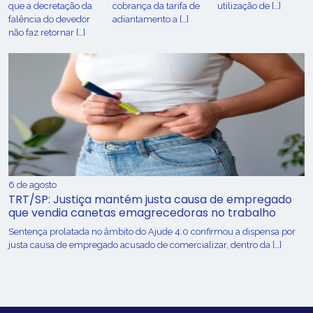
que a decretação da
cobrança da tarifa de
utilização de […]
falência do devedor
adiantamento a […]
não faz retornar […]
6 de agosto
TRT/SP: Justiça mantém justa causa de empregado
que vendia canetas emagrecedoras no trabalho
Sentença prolatada no âmbito do Ajude 4.0 confirmou a dispensa por
justa causa de empregado acusado de comercializar, dentro da […]