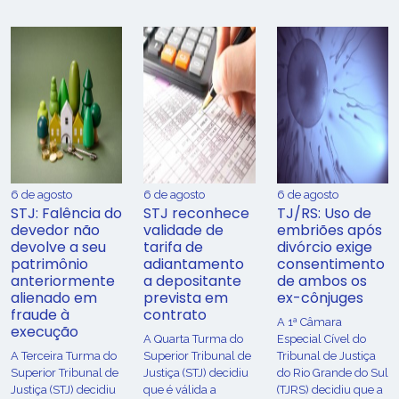
6 de agosto
6 de agosto
6 de agosto
STJ: Falência do
STJ reconhece
TJ/RS: Uso de
devedor não
validade de
embriões após
devolve a seu
tarifa de
divórcio exige
patrimônio
adiantamento
consentimento
anteriormente
a depositante
de ambos os
alienado em
prevista em
ex-cônjuges
fraude à
contrato
A 1ª Câmara
execução
A Quarta Turma do
Especial Cível do
A Terceira Turma do
Superior Tribunal de
Tribunal de Justiça
Superior Tribunal de
Justiça (STJ) decidiu
do Rio Grande do Sul
Justiça (STJ) decidiu
que é válida a
(TJRS) decidiu que a