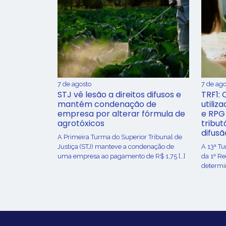
7 de agosto
7 de ago
STJ vê lesão a direitos difusos e
TRF1: 
mantém condenação de
utiliz
empresa por alterar fórmula de
e RPG
agrotóxicos
tribut
difusã
​A Primeira Turma do Superior Tribunal de
Justiça (STJ) manteve a condenação de
A 13ª T
uma empresa ao pagamento de R$ 1,75 […]
da 1ª R
determin