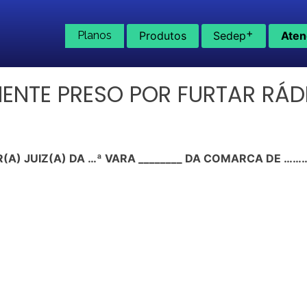
+
Planos
Produtos
Sedep
Aten
IENTE PRESO POR FURTAR RÁ
(A) JUIZ(A) DA …ª VARA ________ DA COMARCA DE 