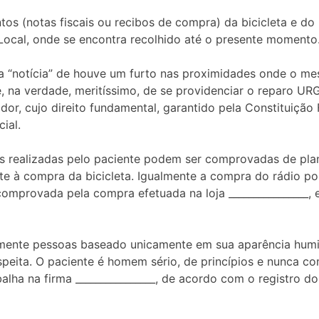
 (notas fiscais ou recibos de compra) da bicicleta e do r
 Local, onde se encontra recolhido até o presente momento
i a “notícia” de houve um furto nas proximidades onde o m
se, na verdade, meritíssimo, de se providenciar o reparo U
, cujo direito fundamental, garantido pela Constituição Fed
ial.
realizadas pelo paciente podem ser comprovadas de plano 
ente à compra da bicicleta. Igualmente a compra do rádio por
 comprovada pela compra efetuada na loja _______________
ente pessoas baseado unicamente em sua aparência humild
eita. O paciente é homem sério, de princípios e nunca com
lha na firma ________________, de acordo com o registro do