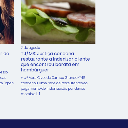
7 de agosto
r de
TJ/MS: Justiça condena
restaurante a indenizar cliente
que encontrou barata em
hambúrguer
resso
icas
A 4ª Vara Cível de Campo Grande/MS
ta “open
condenou uma rede de restaurantes ao
pagamento de indenização por danos
morais e […]