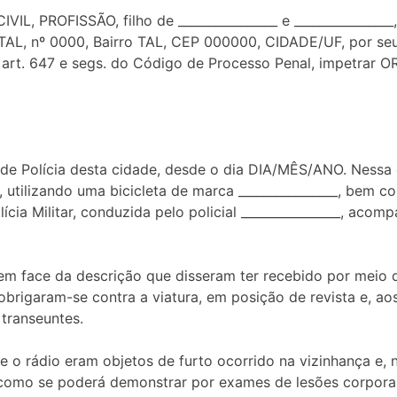
VIL, PROFISSÃO, filho de ________________ e _____________
TAL, nº 0000, Bairro TAL, CEP 000000, CIDADE/UF, por se
l e art. 647 e segs. do Código de Processo Penal, impetr
de Polícia desta cidade, desde o dia DIA/MÊS/ANO. Nessa d
 utilizando uma bicicleta de marca ________________, bem co
ia Militar, conduzida pelo policial ________________, acomp
 em face da descrição que disseram ter recebido por meio 
brigaram-se contra a viatura, em posição de revista e, aos 
transeuntes.
 e o rádio eram objetos de furto ocorrido na vizinhança e
, como se poderá demonstrar por exames de lesões corporai