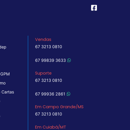
Vendas
67 3213 0810
dep
67 99839 3633
Suporte
 IGPM
67 3213 0810
imo
 Cartas
67 99936 2861
e
Em Campo Grande/MS
67 3213 0810
e
Em Cuiabá/MT