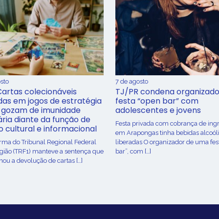
sto
7 de agosto
Cartas colecionáveis
TJ/PR condena organizado
adas em jogos de estratégia
festa “open bar” com
 gozam de imunidade
adolescentes e jovens
ária diante da função de
Festa privada com cobrança de ing
o cultural e informacional
em Arapongas tinha bebidas alcoól
urma do Tribunal Regional Federal
liberadas O organizador de uma fes
egião (TRF1) manteve a sentença que
bar”, com […]
ou a devolução de cartas […]