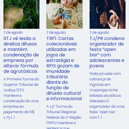
7 de agosto
7 de agosto
7 de agosto
STJ vê lesão a
TRF1: Cartas
TJ/PR condena
direitos difusos
colecionáveis
organizador de
e mantém
utilizadas em
festa “open
condenação de
jogos de
bar” com
empresa por
estratégia e
adolescentes e
alterar fórmula
RPG gozam de
jovens
de agrotóxicos
imunidade
Festa privada com
tributária
​A Primeira Turma do
cobrança de
diante da
Superior Tribunal de
ingresso em
função de
Justiça (STJ)
Arapongas tinha
difusão cultural
manteve a
bebidas alcoólicas
e informacional
condenação de uma
liberadas O
empresa ao
A 13ª Turma do
organizador de uma
pagamento de R$
Tribunal Regional
festa “open bar”,
1,75 […]
Federal da 1ª Região
com […]
(TRF1) manteve a
sentença que