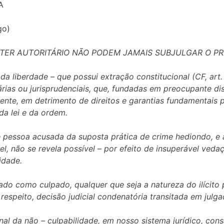
A
go)
TER AUTORITÁRIO NÃO PODEM JAMAIS SUBJULGAR O PRI
 da liberdade – que possui extração constitucional (CF, art
árias ou jurisprudenciais, que, fundadas em preocupante di
ente, em detrimento de direitos e garantias fundamentais 
da lei e da ordem.
 pessoa acusada da suposta prática de crime hediondo, e 
el, não se revela possível – por efeito de insuperável vedaçã
idade.
do como culpado, qualquer que seja a natureza do ilícito pe
respeito, decisão judicial condenatória transitada em julga
onal da não – culpabilidade, em nosso sistema jurídico, c