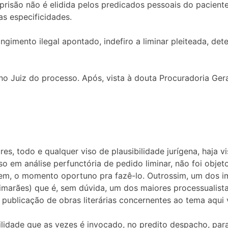
isão não é elidida pelos predicados pessoais do paciente,
s especificidades.
ngimento ilegal apontado, indefiro a liminar pleiteada, de
o Juiz do processo. Após, vista à douta Procuradoria Gera
ures, todo e qualquer viso de plausibilidade jurígena, haja
so em análise perfunctória de pedido liminar, não foi obj
bem, o momento oportuno pra fazê-lo. Outrossim, um dos 
marães) que é, sem dúvida, um dos maiores processualistas 
a publicação de obras literárias concernentes ao tema aqui
ilidade que as vezes é invocado, no predito despacho, para