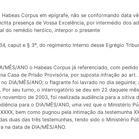
 Habeas Corpus em epígrafe, não se conformando data vên
ínclita presença de Vossa Excelência, por intermédio dos
al do remédio heróico, interpor o presente
, caput e § 3º, do regimento Interno desse Egrégio Tribun
IA/MÊS/ANO o Habeas Corpus já referenciado, com pedido d
na Casa de Prisão Provisória, por suposta infração ao art. 
 no DIA/MÊS/ANO; o flagrante foi lavrado no dia seguinte; 
r seu turno, o interrogatório se deu em 22 daquele mês,
novembro de 2003, foi realizada audiência para a oitiva 
udiência para o DIA/MÊS/ANO, uma vez que o Ministério Púb
XXXX, bem como pugnou pela intimação da testemunha XXX
 duas das três testemunhas, tendo sido o Ministério Públ
tiva na data de DIA/MÊS/ANO.