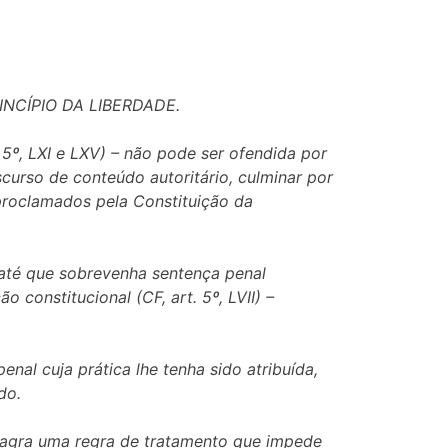
NCÍPIO DA LIBERDADE.
. 5º, LXI e LXV) – não pode ser ofendida por
scurso de conteúdo autoritário, culminar por
proclamados pela Constituição da
até que sobrevenha sentença penal
o constitucional (CF, art. 5º, LVII) –
nal cuja prática lhe tenha sido atribuída,
do.
onsagra uma regra de tratamento que impede