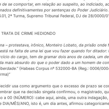
e de se comportar, em relação ao suspeito, ao indiciado, a
ados definitivamentes por sentenças do Poder Judiciário.
6.01, 2ª Turma, Supremo Tribunal Federal, DJ de 28/0000/0
 TRATA DE CRIME HEDIONDO
na – protestava, irônico, Monteiro Lobato, da prisão onde 
está na falta de uma lei que vou fazer quando for ditador:
rcício do cargo, tem de gramar dois anos de cadeia, um de 
da mais absurdo do que o poder dado a um homem de cond
iberdade.”
(Habeas Corpus nº 532000-BA (Reg.: 0006/000408
urma)”
 decidir usa como argumento que o excesso de prazo se con
lembrar que na decisão singela confirmou, o magistrado, 
so a 00 (NÚMERO): cabe aqui, ainda, uma outra indagação, 
e DIA/MÊS/ANO, isto é, um dia antes, afirmou categoricame