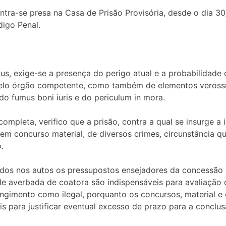
tra-se presa na Casa de Prisão Provisória, desde o dia 30
digo Penal.
, exige-se a presença do perigo atual e a probabilidade de
lo órgão competente, como também de elementos verossím
do fumus boni iuris e do periculum in mora.
pleta, verifico que a prisão, contra a qual se insurge a 
m concurso material, de diversos crimes, circunstância que,
.
dos nos autos os pressupostos ensejadores da concessão 
de averbada de coatora são indispensáveis para avaliação d
ngimento como ilegal, porquanto os concursos, material e d
s para justificar eventual excesso de prazo para a conclusã