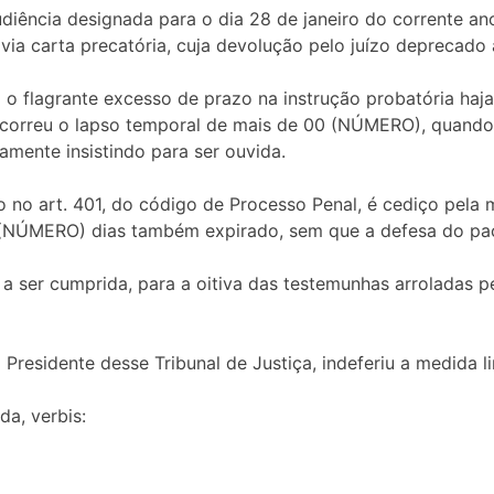
udiência designada para o dia 28 de janeiro do corrente an
s via carta precatória, cuja devolução pelo juízo deprecado
o flagrante excesso de prazo na instrução probatória haja 
correu o lapso temporal de mais de 00 (NÚMERO), quando, e
amente insistindo para ser ouvida.
o no art. 401, do código de Processo Penal, é cediço pela 
0 (NÚMERO) dias também expirado, sem que a defesa do pa
a a ser cumprida, para a oitiva das testemunhas arroladas 
Presidente desse Tribunal de Justiça, indeferiu a medida li
da, verbis: