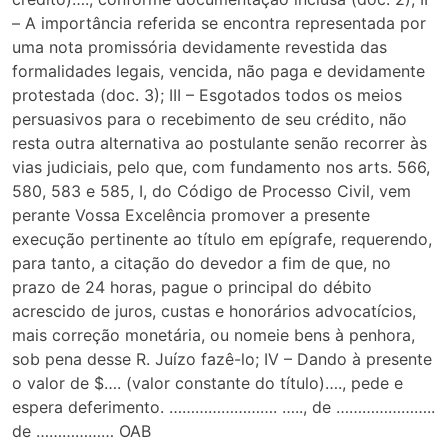
– A importância referida se encontra representada por
uma nota promissória devidamente revestida das
formalidades legais, vencida, não paga e devidamente
protestada (doc. 3); III – Esgotados todos os meios
persuasivos para o recebimento de seu crédito, não
resta outra alternativa ao postulante senão recorrer às
vias judiciais, pelo que, com fundamento nos arts. 566,
580, 583 e 585, I, do Código de Processo Civil, vem
perante Vossa Excelência promover a presente
execução pertinente ao título em epígrafe, requerendo,
para tanto, a citação do devedor a fim de que, no
prazo de 24 horas, pague o principal do débito
acrescido de juros, custas e honorários advocatícios,
mais correção monetária, ou nomeie bens à penhora,
sob pena desse R. Juízo fazê-lo; IV – Dando à presente
o valor de $…. (valor constante do título)…., pede e
espera deferimento. ……………………. ….., de …………………..
de ……………… OAB