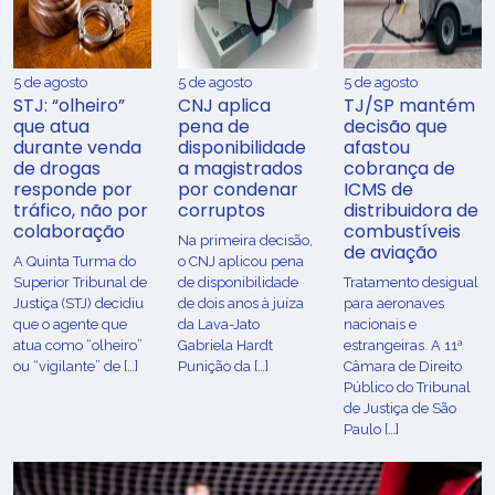
5 de agosto
5 de agosto
5 de agosto
STJ: “olheiro”
CNJ aplica
TJ/SP mantém
que atua
pena de
decisão que
durante venda
disponibilidade
afastou
de drogas
a magistrados
cobrança de
responde por
por condenar
ICMS de
tráfico, não por
corruptos
distribuidora de
colaboração
combustíveis
Na primeira decisão,
de aviação
A Quinta Turma do
o CNJ aplicou pena
Superior Tribunal de
de disponibilidade
Tratamento desigual
Justiça (STJ) decidiu
de dois anos à juíza
para aeronaves
que o agente que
da Lava-Jato
nacionais e
atua como “olheiro”
Gabriela Hardt
estrangeiras. A 11ª
ou “vigilante” de […]
Punição da […]
Câmara de Direito
Público do Tribunal
de Justiça de São
Paulo […]