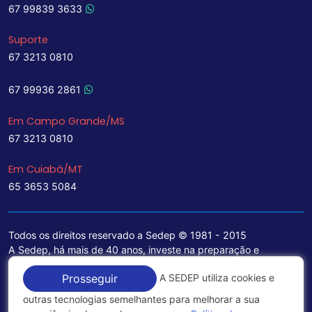
67 99839 3633
Suporte
67 3213 0810
67 99936 2861
Em Campo Grande/MS
67 3213 0810
Em Cuiabá/MT
65 3653 5084
Todos os direitos reservado a Sedep © 1981 - 2015
A Sedep, há mais de 40 anos, investe na preparação e
treinamento de funcionários e na aquisição de tecnologia de
A SEDEP utiliza cookies e
Prosseguir
ponta para a ampliação de seu portfólio de serviços voltados
para a área jurídica, que contemplam informações seguras e
outras tecnologias semelhantes para melhorar a sua
excelentes soluções empresariais.