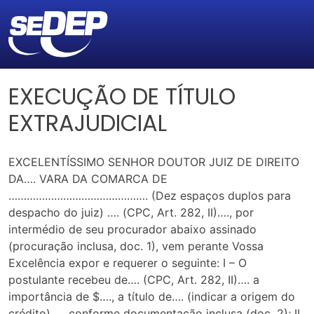
EXECUÇÃO DE TÍTULO
EXTRAJUDICIAL
EXCELENTÍSSIMO SENHOR DOUTOR JUIZ DE DIREITO
DA…. VARA DA COMARCA DE
………………………………………. (Dez espaços duplos para
despacho do juiz) …. (CPC, Art. 282, II)…., por
intermédio de seu procurador abaixo assinado
(procuração inclusa, doc. 1), vem perante Vossa
Excelência expor e requerer o seguinte: I – O
postulante recebeu de…. (CPC, Art. 282, II)…. a
importância de $…., a título de…. (indicar a origem do
crédito)…., conforme documentação inclusa (doc. 2); II