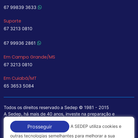
67 99839 3633
Suporte
67 3213 0810
67 99936 2861
Em Campo Grande/MS
67 3213 0810
Em Cuiabá/MT
65 3653 5084
Todos os direitos reservado a Sedep © 1981 - 2015
A Sedep, há mais de 40 anos, investe na preparação e
treinamento de funcionários e na aquisição de tecnologia de
A SEDEP utiliza cookies e
Prosseguir
ponta para a ampliação de seu portfólio de serviços voltados
para a área jurídica, que contemplam informações seguras e
outras tecnologias semelhantes para melhorar a sua