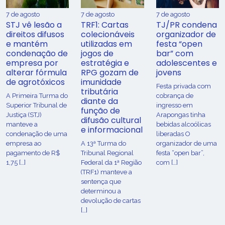
7 de agosto
7 de agosto
7 de agosto
STJ vê lesão a
TRF1: Cartas
TJ/PR condena
direitos difusos
colecionáveis
organizador de
e mantém
utilizadas em
festa “open
condenação de
jogos de
bar” com
empresa por
estratégia e
adolescentes e
alterar fórmula
RPG gozam de
jovens
de agrotóxicos
imunidade
Festa privada com
tributária
​A Primeira Turma do
cobrança de
diante da
Superior Tribunal de
ingresso em
função de
Justiça (STJ)
Arapongas tinha
difusão cultural
manteve a
bebidas alcoólicas
e informacional
condenação de uma
liberadas O
empresa ao
A 13ª Turma do
organizador de uma
pagamento de R$
Tribunal Regional
festa “open bar”,
1,75 […]
Federal da 1ª Região
com […]
(TRF1) manteve a
sentença que
determinou a
devolução de cartas
[…]