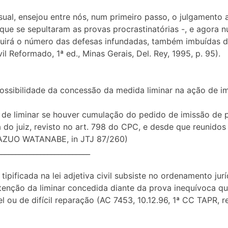
al, ensejou entre nós, num primeiro passo, o julgamento a
ue se sepultaram as provas procrastinatórias -, e agora num
minuirá o número das defesas infundadas, também imbuídas d
il Reformado, 1ª ed., Minas Gerais, Del. Rey, 1995, p. 95).
ossibilidade da concessão da medida liminar na ação de im
e liminar se houver cumulação do pedido de imissão de 
 do juiz, revisto no art. 798 do CPC, e desde que reunido
. KAZUO WATANABE, in JTJ 87/260)
__________________________
tipificada na lei adjetiva civil subsiste no ordenamento ju
tenção da liminar concedida diante da prova inequívoca q
l ou de difícil reparação (AC 7453, 10.12.96, 1ª CC TAPR