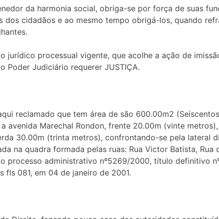
nedor da harmonia social, obriga-se por força de suas fu
tos dos cidadãos e ao mesmo tempo obrigá-los, quando ref
lhantes.
 jurídico processual vigente, que acolhe a ação de imiss
ao Poder Judiciário requerer JUSTIÇA.
qui reclamado que tem área de são 600.00m2 (Seiscentos
m a avenida Marechal Rondon, frente 20.00m (vinte metros),
uerda 30.00m (trinta metros), confrontando-se pela lateral
da na quadra formada pelas ruas: Rua Victor Batista, Rua 
 processo administrativo nº5269/2000, título definitivo nº0
às fls 081, em 04 de janeiro de 2001.