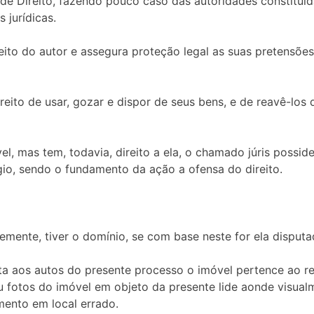
de Direito, fazendo pouco caso das autoridades constituíd
 jurídicas.
ito do autor e assegura proteção legal as suas pretensões 
 direito de usar, gozar e dispor de seus bens, e de reavê-l
l, mas tem, todavia, direito a ela, o chamado júris possid
ígio, sendo o fundamento da ação a ofensa do direito.
emente, tiver o domínio, se com base neste for ela disputa
a aos autos do presente processo o imóvel pertence ao requ
u fotos do imóvel em objeto da presente lide aonde visua
mento em local errado.