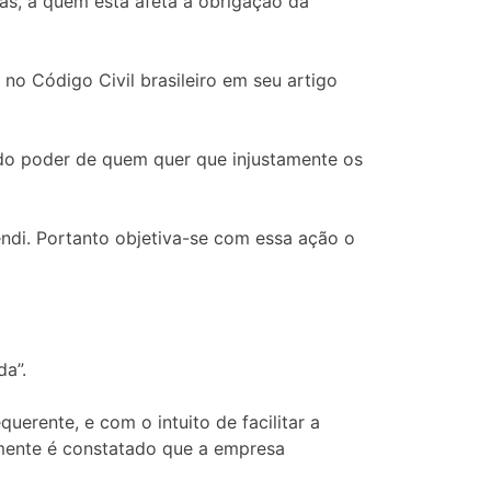
as, a quem está afeta a obrigação da
no Código Civil brasileiro em seu artigo
os do poder de quem quer que injustamente os
endi. Portanto objetiva-se com essa ação o
da”.
erente, e com o intuito de facilitar a
lmente é constatado que a empresa