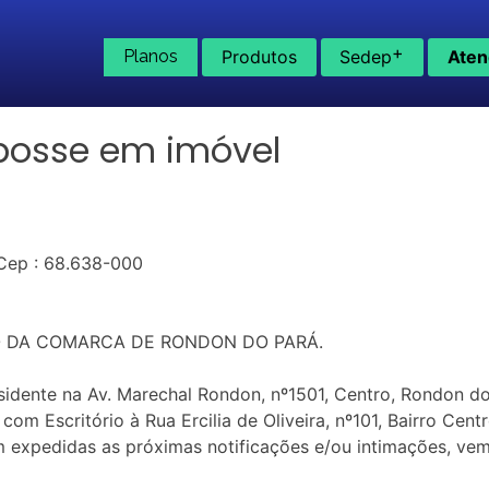
+
Planos
Produtos
Sedep
Aten
posse em imóvel
– Cep : 68.638-000
EITO DA COMARCA DE RONDON DO PARÁ.
esidente na Av. Marechal Rondon, nº1501, Centro, Rondon d
com Escritório à Rua Ercilia de Oliveira, nº101, Bairro Ce
m expedidas as próximas notificações e/ou intimações, ve