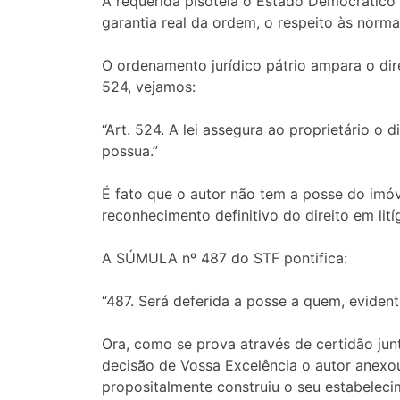
A requerida pisoteia o Estado Democrático 
garantia real da ordem, o respeito às normas
O ordenamento jurídico pátrio ampara o dire
524, vejamos:
“Art. 524. A lei assegura ao proprietário o
possua.”
É fato que o autor não tem a posse do imóve
reconhecimento definitivo do direito em lit
A SÚMULA nº 487 do STF pontifica:
“487. Será deferida a posse a quem, evident
Ora, como se prova através de certidão junt
decisão de Vossa Excelência o autor anexo
propositalmente construiu o seu estabeleci