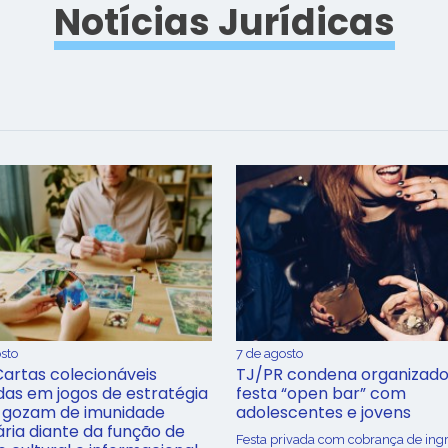
Notícias Jurídicas
sto
7 de agosto
Cartas colecionáveis
TJ/PR condena organizado
adas em jogos de estratégia
festa “open bar” com
 gozam de imunidade
adolescentes e jovens
ária diante da função de
Festa privada com cobrança de ing