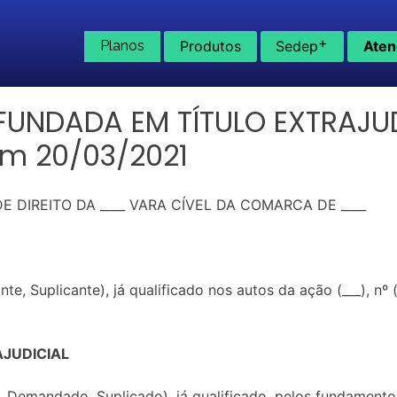
+
Planos
Produtos
Sedep
Aten
NDADA EM TÍTULO EXTRAJUDIC
em 20/03/2021
 DIREITO DA ____ VARA CÍVEL DA COMARCA DE ____
uplicante), já qualificado nos autos da ação (___), nº (_
JUDICIAL
mandado, Suplicado), já qualificado, pelos fundamentos