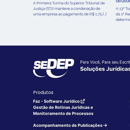
difusã
​A Primeira Turma do Superior Tribunal de
Justiça (STJ) manteve a condenação de
A 13ª T
uma empresa ao pagamento de R$ 1,75 […]
da 1ª R
determin
Para Você, Para seu Escrit
Soluções Jurídica
Produtos
Faz - Software Jurídico
Gestão de Rotinas Jurídicas e
Monitoramento de Processos
Acompanhamento de Publicações