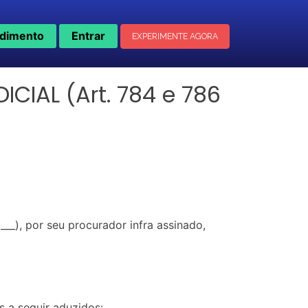
dimento
Entrar
EXPERIMENTE AGORA
IAL (Art. 784 e 786
__), por seu procurador infra assinado,
 a seguir aduzidos: