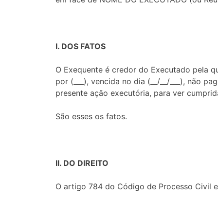
I. DOS FATOS
O Exequente é credor do Executado pela quan
por (___), vencida no dia (__/__/___), não 
presente ação executória, para ver cumprid
São esses os fatos.
II. DO DIREITO
O artigo 784 do Código de Processo Civil es