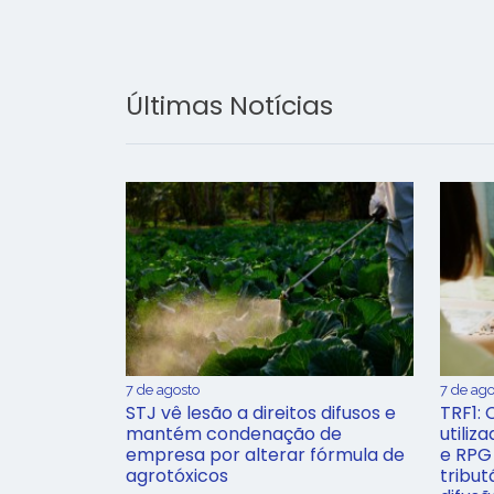
Últimas Notícias
7 de agosto
7 de ago
STJ vê lesão a direitos difusos e
TRF1: 
mantém condenação de
utiliz
empresa por alterar fórmula de
e RPG
agrotóxicos
tribut