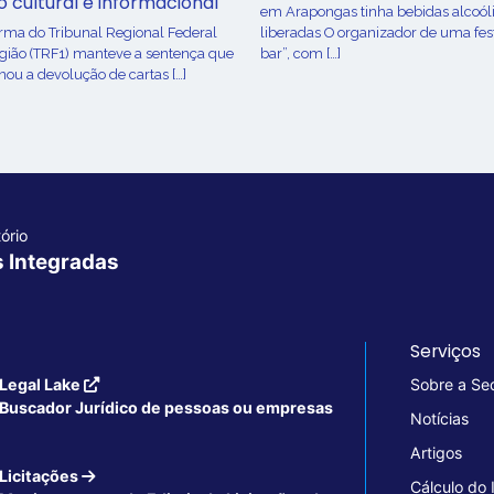
o cultural e informacional
em Arapongas tinha bebidas alcoól
urma do Tribunal Regional Federal
liberadas O organizador de uma fes
egião (TRF1) manteve a sentença que
bar”, com […]
ou a devolução de cartas […]
ório
s Integradas
Serviços
Legal Lake
Sobre a Se
Buscador Jurídico de pessoas ou empresas
Notícias
Artigos
Licitações
Cálculo do