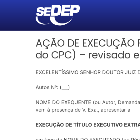
AÇÃO DE EXECUÇÃO FU
do CPC) – revisado 
EXCELENTÍSSIMO SENHOR DOUTOR JUIZ DE
Autos Nº: (___)
NOME DO EXEQUENTE (ou Autor, Demandante, S
vem à presença de V. Exa., apresentar a
EXECUÇÃO DE TÍTULO EXECUTIVO EXTRA
em face de NOME DO EXECUTADO (ou Réu, De