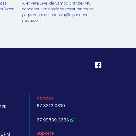
icas
A 4ª Vara Cível de Campo Grande/MS
ta “open
condenou uma rede de restaurantes ao
pagamento de indenização por danos
morais e […]
Vendas
67 3213 0810
dep
67 99839 3633
Suporte
 IGPM