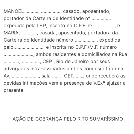
MANOEL ………., ……………, casado, aposentado,
portador da Carteira de Identidade nº ……………
expedida pela I.F.P, inscrito no C.P.F. nº: ……………, e
MARIA, …………, casada, aposentada, portadora da
Carteira de Identidade número …………….., expedida
pelo ………………….. e inscrita no C.P.F./M.F. número
………………….., ambos residentes e domiciliados na Rua
…………, ………….., CEP , Rio de Janeiro por seus
advogados infra-assinados ambos com escritório na
Av. …………, ……., sala …… , CEP…….., onde receberá as
devidas intimações vem a presença de V.Exª ajuizar a
presente
AÇÃO DE COBRANÇA PELO RITO SUMARÍSSIMO