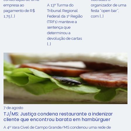
empresa ao
A 13ª Turma do
organizador de uma
pagamento de R$
Tribunal Regional
festa “open bar”,
1,75 […]
Federal da 1ª Região
com […]
(TRF1) manteve a
sentença que
determinou a
devolução de cartas
[…]
7 de agosto
TJ/MS: Justiça condena restaurante a indenizar
cliente que encontrou barata em hambúrguer
A 4ª Vara Cível de Campo Grande/MS condenou uma rede de