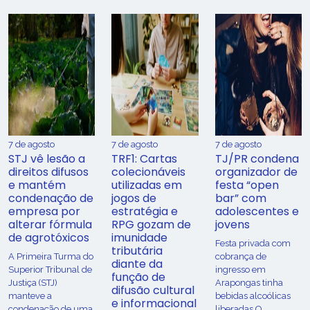
7 de agosto
7 de agosto
7 de agosto
STJ vê lesão a
TRF1: Cartas
TJ/PR condena
direitos difusos
colecionáveis
organizador de
e mantém
utilizadas em
festa “open
condenação de
jogos de
bar” com
empresa por
estratégia e
adolescentes e
alterar fórmula
RPG gozam de
jovens
de agrotóxicos
imunidade
Festa privada com
tributária
​A Primeira Turma do
cobrança de
diante da
Superior Tribunal de
ingresso em
função de
Justiça (STJ)
Arapongas tinha
difusão cultural
manteve a
bebidas alcoólicas
e informacional
condenação de uma
liberadas O