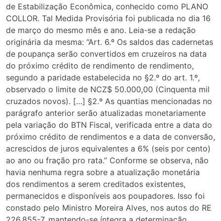
de Estabilização Econômica, conhecido como PLANO
COLLOR. Tal Medida Provisória foi publicada no dia 16
de março do mesmo mês e ano. Leia-se a redação
originária da mesma: “Art. 6.º Os saldos das cadernetas
de poupança serão convertidos em cruzeiros na data
do próximo crédito de rendimento de rendimento,
segundo a paridade estabelecida no §2.º do art. 1.º,
observado o limite de NCZ$ 50.000,00 (Cinquenta mil
cruzados novos). […] §2.º As quantias mencionadas no
parágrafo anterior serão atualizadas monetariamente
pela variação do BTN Fiscal, verificada entre a data do
próximo crédito de rendimentos e a data de conversão,
acrescidos de juros equivalentes a 6% (seis por cento)
ao ano ou fração pro rata.” Conforme se observa, não
havia nenhuma regra sobre a atualização monetária
dos rendimentos a serem creditados existentes,
permanecidos e disponíveis aos poupadores. Isso foi
constado pelo Ministro Moreira Alves, nos autos do RE
226.855-7, mantendo-se íntegra a determinação