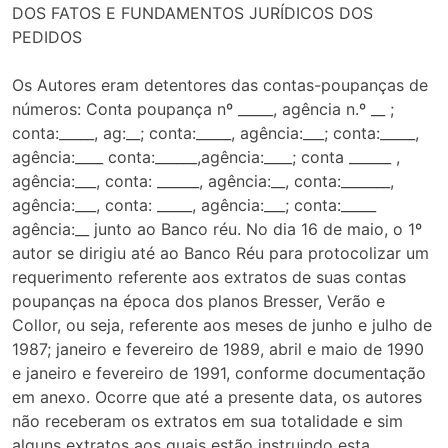
DOS FATOS E FUNDAMENTOS JURÍDICOS DOS
PEDIDOS
Os Autores eram detentores das contas-poupanças de
números: Conta poupança nº _____, agência n.º __ ;
conta:_____, ag:__; conta:_____, agência:___; conta:_____,
agência:____ conta:______,agência:____; conta ______ ,
agência:___, conta: ______, agência:__, conta:_______,
agência:___, conta: _____, agência:___; conta:_____
agência:__ junto ao Banco réu. No dia 16 de maio, o 1º
autor se dirigiu até ao Banco Réu para protocolizar um
requerimento referente aos extratos de suas contas
poupanças na época dos planos Bresser, Verão e
Collor, ou seja, referente aos meses de junho e julho de
1987; janeiro e fevereiro de 1989, abril e maio de 1990
e janeiro e fevereiro de 1991, conforme documentação
em anexo. Ocorre que até a presente data, os autores
não receberam os extratos em sua totalidade e sim
alguns extratos aos quais estão instruindo esta