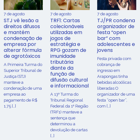
7 de agosto
7 de agosto
7 de agosto
STJ vê lesão a
TRF1: Cartas
TJ/PR condena
direitos difusos
colecionáveis
organizador de
e mantém
utilizadas em
festa “open
condenação de
jogos de
bar” com
empresa por
estratégia e
adolescentes e
alterar fórmula
RPG gozam de
jovens
de agrotóxicos
imunidade
Festa privada com
tributária
​A Primeira Turma do
cobrança de
diante da
Superior Tribunal de
ingresso em
função de
Justiça (STJ)
Arapongas tinha
difusão cultural
manteve a
bebidas alcoólicas
e informacional
condenação de uma
liberadas O
empresa ao
A 13ª Turma do
organizador de uma
pagamento de R$
Tribunal Regional
festa “open bar”,
1,75 […]
Federal da 1ª Região
com […]
(TRF1) manteve a
sentença que
determinou a
devolução de cartas
[…]