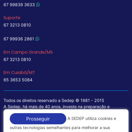
67 99839 3633
Suporte
67 3213 0810
67 99936 2861
Em Campo Grande/MS
67 3213 0810
Em Cuiabá/MT
65 3653 5084
Todos os direitos reservado a Sedep © 1981 - 2015
A Sedep, há mais de 40 anos, investe na preparação e
treinamento de funcionários e na aquisição de tecnologia de
A SEDEP utiliza cookies e
Prosseguir
ponta para a ampliação de seu portfólio de serviços voltados
para a área jurídica, que contemplam informações seguras e
outras tecnologias semelhantes para melhorar a sua
excelentes soluções empresariais.