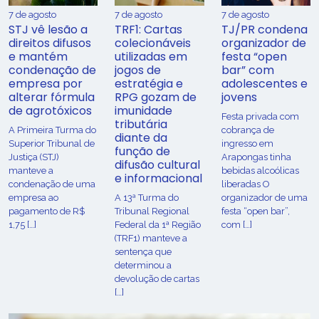
7 de agosto
7 de agosto
7 de agosto
STJ vê lesão a
TRF1: Cartas
TJ/PR condena
direitos difusos
colecionáveis
organizador de
e mantém
utilizadas em
festa “open
condenação de
jogos de
bar” com
empresa por
estratégia e
adolescentes e
alterar fórmula
RPG gozam de
jovens
de agrotóxicos
imunidade
Festa privada com
tributária
​A Primeira Turma do
cobrança de
diante da
Superior Tribunal de
ingresso em
função de
Justiça (STJ)
Arapongas tinha
difusão cultural
manteve a
bebidas alcoólicas
e informacional
condenação de uma
liberadas O
empresa ao
A 13ª Turma do
organizador de uma
pagamento de R$
Tribunal Regional
festa “open bar”,
1,75 […]
Federal da 1ª Região
com […]
(TRF1) manteve a
sentença que
determinou a
devolução de cartas
[…]