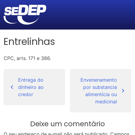
Entrelinhas
CPC, arts. 171 e 386.
Navegação
de
Entrega do
Envenenamento
dinheiro ao
por substancia
Post
credor
alimentícia ou
medicinal
Deixe um comentário
O seu endereço de e-mail não será publicado.
Campos