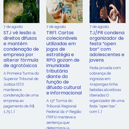
7 de agosto
7 de agosto
7 de agosto
STJ vê lesão a
TRF1: Cartas
TJ/PR condena
direitos difusos
colecionáveis
organizador de
e mantém
utilizadas em
festa “open
condenação de
jogos de
bar” com
empresa por
estratégia e
adolescentes e
alterar fórmula
RPG gozam de
jovens
de agrotóxicos
imunidade
Festa privada com
tributária
​A Primeira Turma do
cobrança de
diante da
Superior Tribunal de
ingresso em
função de
Justiça (STJ)
Arapongas tinha
difusão cultural
manteve a
bebidas alcoólicas
e informacional
condenação de uma
liberadas O
empresa ao
A 13ª Turma do
organizador de uma
pagamento de R$
Tribunal Regional
festa “open bar”,
1,75 […]
Federal da 1ª Região
com […]
(TRF1) manteve a
sentença que
determinou a