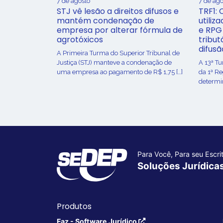
7 de agosto
7 de ago
STJ vê lesão a direitos difusos e
TRF1: 
mantém condenação de
utiliz
empresa por alterar fórmula de
e RPG
agrotóxicos
tribut
difusã
​A Primeira Turma do Superior Tribunal de
Justiça (STJ) manteve a condenação de
A 13ª T
uma empresa ao pagamento de R$ 1,75 […]
da 1ª R
determin
Para Você, Para seu Escrit
Soluções Jurídica
Produtos
Faz - Software Jurídico