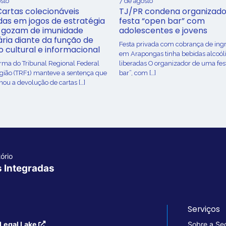
sto
7 de agosto
Cartas colecionáveis
TJ/PR condena organizado
adas em jogos de estratégia
festa “open bar” com
 gozam de imunidade
adolescentes e jovens
ária diante da função de
Festa privada com cobrança de ing
o cultural e informacional
em Arapongas tinha bebidas alcoól
urma do Tribunal Regional Federal
liberadas O organizador de uma fes
egião (TRF1) manteve a sentença que
bar”, com […]
ou a devolução de cartas […]
ório
s Integradas
Serviços
Legal Lake
Sobre a Se