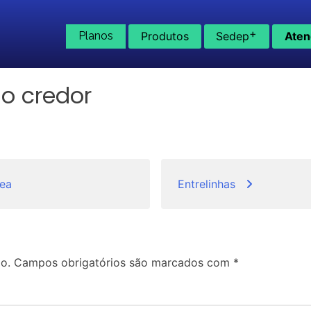
+
Planos
Produtos
Sedep
Aten
ao credor
nea
Entrelinhas
o.
Campos obrigatórios são marcados com
*