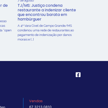
7 de agosto
r de
TJ/MS: Justiça condena
restaurante a indenizar cliente
que encontrou barata em
hambúrguer
resso
icas
A 4ª Vara Cível de Campo Grande/MS
ta “open
condenou uma rede de restaurantes ao
pagamento de indenização por danos
morais e […]
Vendas
67 3213 0810
dep