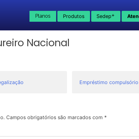
+
Planos
Produtos
Sedep
Aten
reiro Nacional
egalização
Empréstimo compulsório
o.
Campos obrigatórios são marcados com
*