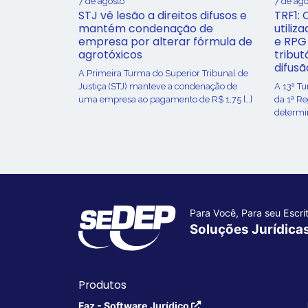
7 de agosto
7 de ago
STJ vê lesão a direitos difusos e
TRF1: 
mantém condenação de
utiliz
empresa por alterar fórmula de
e RPG
agrotóxicos
tribut
difusã
​A Primeira Turma do Superior Tribunal de
Justiça (STJ) manteve a condenação de
A 13ª T
uma empresa ao pagamento de R$ 1,75 […]
da 1ª R
determin
Para Você, Para seu Escrit
Soluções Jurídica
Produtos
Faz - Software Jurídico