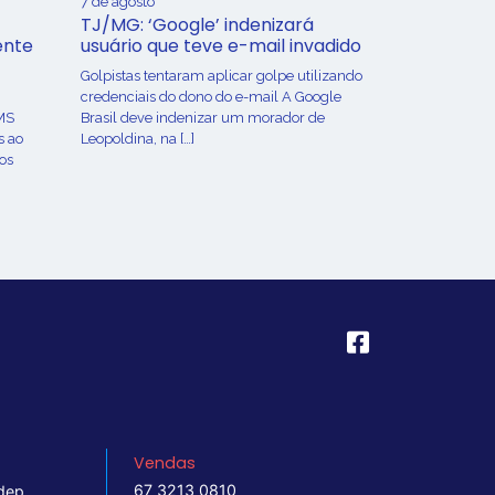
7 de agosto
TJ/MG: ‘Google’ indenizará
ente
usuário que teve e-mail invadido
Golpistas tentaram aplicar golpe utilizando
credenciais do dono do e-mail A Google
MS
Brasil deve indenizar um morador de
s ao
Leopoldina, na […]
os
Vendas
67 3213 0810
dep