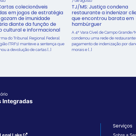
sto
7 de agosto
Cartas colecionáveis
TJ/MS: Justiça condena
adas em jogos de estratégia
restaurante a indenizar cli
 gozam de imunidade
que encontrou barata em
ária diante da função de
hambúrguer
o cultural e informacional
A 4ª Vara Cível de Campo Grande/
urma do Tribunal Regional Federal
condenou uma rede de restaurante
egião (TRF1) manteve a sentença que
pagamento de indenização por dan
ou a devolução de cartas […]
morais e […]
ório
s Integradas
Serviços
Legal Lake
Sobre a Se