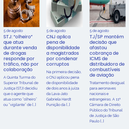
5 de agosto
5 de agosto
5 de agosto
STJ: “olheiro”
CNJ aplica
TJ/SP mantém
que atua
pena de
decisão que
durante venda
disponibilidade
afastou
de drogas
a magistrados
cobrança de
responde por
por condenar
ICMS de
tráfico, não por
corruptos
distribuidora de
colaboração
combustíveis
Na primeira decisão,
de aviação
A Quinta Turma do
o CNJ aplicou pena
Superior Tribunal de
de disponibilidade
Tratamento desigual
Justiça (STJ) decidiu
de dois anos à juíza
para aeronaves
que o agente que
da Lava-Jato
nacionais e
atua como “olheiro”
Gabriela Hardt
estrangeiras. A 11ª
ou “vigilante” de […]
Punição da […]
Câmara de Direito
Público do Tribunal
de Justiça de São
Paulo […]