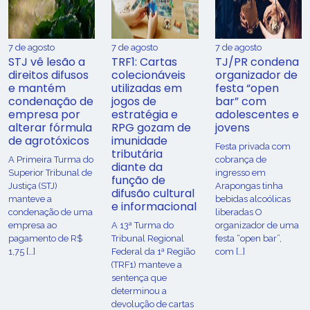
7 de agosto
7 de agosto
7 de agosto
STJ vê lesão a
TRF1: Cartas
TJ/PR condena
direitos difusos
colecionáveis
organizador de
e mantém
utilizadas em
festa “open
condenação de
jogos de
bar” com
empresa por
estratégia e
adolescentes e
alterar fórmula
RPG gozam de
jovens
de agrotóxicos
imunidade
Festa privada com
tributária
​A Primeira Turma do
cobrança de
diante da
Superior Tribunal de
ingresso em
função de
Justiça (STJ)
Arapongas tinha
difusão cultural
manteve a
bebidas alcoólicas
e informacional
condenação de uma
liberadas O
empresa ao
A 13ª Turma do
organizador de uma
pagamento de R$
Tribunal Regional
festa “open bar”,
1,75 […]
Federal da 1ª Região
com […]
(TRF1) manteve a
sentença que
determinou a
devolução de cartas