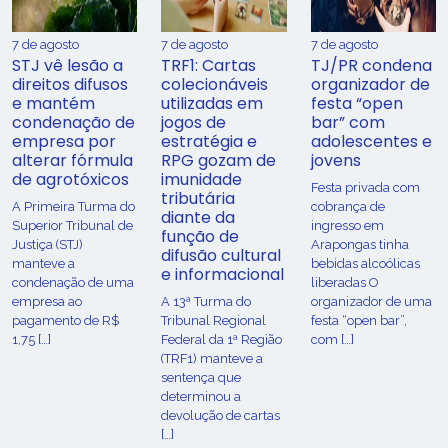
7 de agosto
7 de agosto
7 de agosto
STJ vê lesão a
TRF1: Cartas
TJ/PR condena
direitos difusos
colecionáveis
organizador de
e mantém
utilizadas em
festa “open
condenação de
jogos de
bar” com
empresa por
estratégia e
adolescentes e
alterar fórmula
RPG gozam de
jovens
de agrotóxicos
imunidade
Festa privada com
tributária
​A Primeira Turma do
cobrança de
diante da
Superior Tribunal de
ingresso em
função de
Justiça (STJ)
Arapongas tinha
difusão cultural
manteve a
bebidas alcoólicas
e informacional
condenação de uma
liberadas O
empresa ao
A 13ª Turma do
organizador de uma
pagamento de R$
Tribunal Regional
festa “open bar”,
1,75 […]
Federal da 1ª Região
com […]
(TRF1) manteve a
sentença que
determinou a
devolução de cartas
[…]