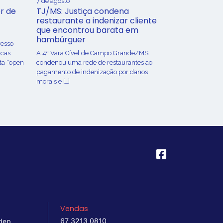
7 de agosto
r de
TJ/MS: Justiça condena
restaurante a indenizar cliente
que encontrou barata em
hambúrguer
resso
icas
A 4ª Vara Cível de Campo Grande/MS
ta “open
condenou uma rede de restaurantes ao
pagamento de indenização por danos
morais e […]
Vendas
67 3213 0810
dep