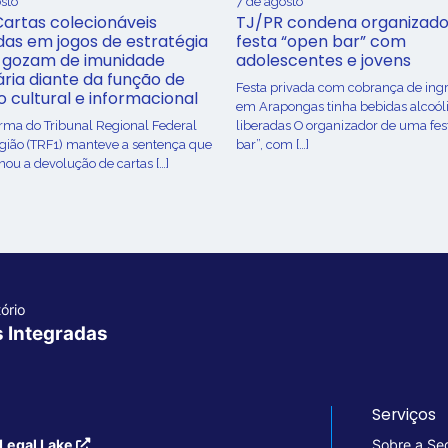
sto
7 de agosto
Cartas colecionáveis
TJ/PR condena organizado
adas em jogos de estratégia
festa “open bar” com
 gozam de imunidade
adolescentes e jovens
ária diante da função de
Festa privada com cobrança de ing
o cultural e informacional
em Arapongas tinha bebidas alcoól
urma do Tribunal Regional Federal
liberadas O organizador de uma fes
egião (TRF1) manteve a sentença que
bar”, com […]
ou a devolução de cartas […]
ório
s Integradas
Serviços
Legal Lake
Sobre a Se