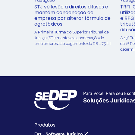
7 de agosto
7 de ago
STJ vê lesão a direitos difusos e
TRF1: 
mantém condenação de
utiliz
empresa por alterar fórmula de
e RPG
agrotóxicos
tribut
difusã
​A Primeira Turma do Superior Tribunal de
Justiça (STJ) manteve a condenação de
A 13ª T
uma empresa ao pagamento de R$ 1,75 […]
da 1ª R
determin
Para Você, Para seu Escrit
Soluções Jurídica
Produtos
Faz - Software Jurídico