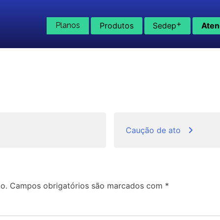
+
Planos
Produtos
Sedep
Aten
Caução de ato
o.
Campos obrigatórios são marcados com
*