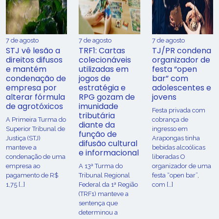
7 de agosto
7 de agosto
7 de agosto
STJ vê lesão a
TRF1: Cartas
TJ/PR condena
direitos difusos
colecionáveis
organizador de
e mantém
utilizadas em
festa “open
condenação de
jogos de
bar” com
empresa por
estratégia e
adolescentes e
alterar fórmula
RPG gozam de
jovens
de agrotóxicos
imunidade
Festa privada com
tributária
​A Primeira Turma do
cobrança de
diante da
Superior Tribunal de
ingresso em
função de
Justiça (STJ)
Arapongas tinha
difusão cultural
manteve a
bebidas alcoólicas
e informacional
condenação de uma
liberadas O
empresa ao
A 13ª Turma do
organizador de uma
pagamento de R$
Tribunal Regional
festa “open bar”,
1,75 […]
Federal da 1ª Região
com […]
(TRF1) manteve a
sentença que
determinou a