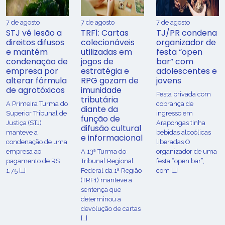
7 de agosto
7 de agosto
7 de agosto
STJ vê lesão a
TRF1: Cartas
TJ/PR condena
direitos difusos
colecionáveis
organizador de
e mantém
utilizadas em
festa “open
condenação de
jogos de
bar” com
empresa por
estratégia e
adolescentes e
alterar fórmula
RPG gozam de
jovens
de agrotóxicos
imunidade
Festa privada com
tributária
​A Primeira Turma do
cobrança de
diante da
Superior Tribunal de
ingresso em
função de
Justiça (STJ)
Arapongas tinha
difusão cultural
manteve a
bebidas alcoólicas
e informacional
condenação de uma
liberadas O
empresa ao
A 13ª Turma do
organizador de uma
pagamento de R$
Tribunal Regional
festa “open bar”,
1,75 […]
Federal da 1ª Região
com […]
(TRF1) manteve a
sentença que
determinou a
devolução de cartas
[…]