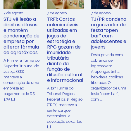
7 de agosto
7 de agosto
7 de agosto
STJ vê lesão a
TRF1: Cartas
TJ/PR condena
direitos difusos
colecionáveis
organizador de
e mantém
utilizadas em
festa “open
condenação de
jogos de
bar” com
empresa por
estratégia e
adolescentes e
alterar fórmula
RPG gozam de
jovens
de agrotóxicos
imunidade
Festa privada com
tributária
​A Primeira Turma do
cobrança de
diante da
Superior Tribunal de
ingresso em
função de
Justiça (STJ)
Arapongas tinha
difusão cultural
manteve a
bebidas alcoólicas
e informacional
condenação de uma
liberadas O
empresa ao
A 13ª Turma do
organizador de uma
pagamento de R$
Tribunal Regional
festa “open bar”,
1,75 […]
Federal da 1ª Região
com […]
(TRF1) manteve a
sentença que
determinou a
devolução de cartas
[…]