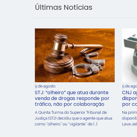
Últimas Notícias
5 de agosto
5 de ago
STJ: “olheiro” que atua durante
CNJ a
venda de drogas responde por
dispon
tráfico, não por colaboração
por c
A Quinta Turma do Superior Tribunal de
Na prime
Justiça (STJ) decidiu que o agente que atua
disponib
como “olheiro” ou “vigilante” de […]
Lava-Jat