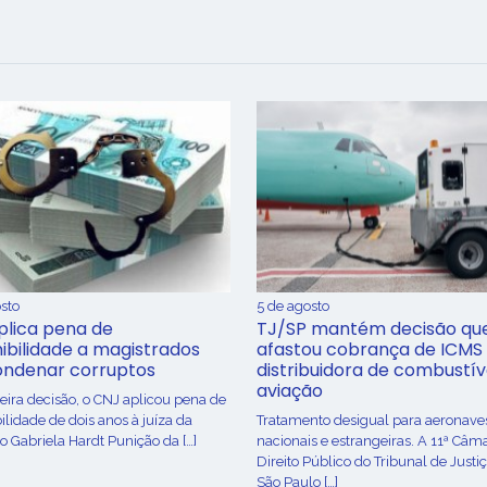
sto
5 de agosto
plica pena de
TJ/SP mantém decisão qu
ibilidade a magistrados
afastou cobrança de ICMS
ondenar corruptos
distribuidora de combustív
aviação
ira decisão, o CNJ aplicou pena de
ilidade de dois anos à juíza da
Tratamento desigual para aeronave
o Gabriela Hardt Punição da […]
nacionais e estrangeiras. A 11ª Câm
Direito Público do Tribunal de Justi
São Paulo […]