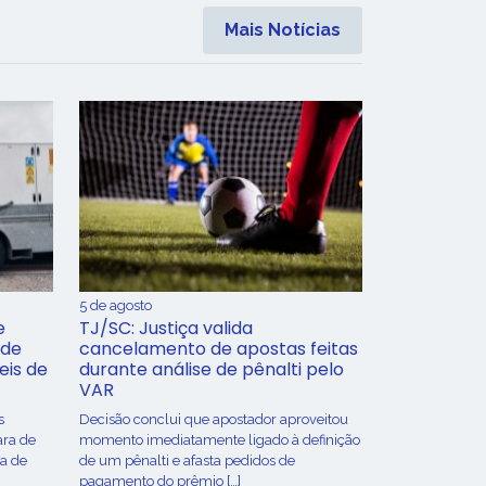
Mais Notícias
5 de agosto
e
TJ/SC: Justiça valida
 de
cancelamento de apostas feitas
eis de
durante análise de pênalti pelo
VAR
s
Decisão conclui que apostador aproveitou
ara de
momento imediatamente ligado à definição
ça de
de um pênalti e afasta pedidos de
pagamento do prêmio […]