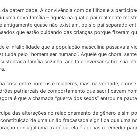
 da paternidade. A convivência com os filhos e a participa
tuiu uma nova família – aquela na qual o pai realmente most
que antigamente quase não existiam, pois o pai separado e
asados que estão cuidando das crianças porque fizeram qu
e infalibilidade que a população masculina passava a vid
stituída pelo “homem ser humano”. Aquele que chora, sente
stentar a família sozinho, aceita conversar sobre sua inti
ra.
 crise entre homens e mulheres, mas, na verdade, a crise 
adrões patriarcais de comportamento que sacrificavam home
agora é que a chamada “guerra dos sexos” entrou na pauta,
ulpa das alterações no relacionamento de gênero e sim po
sconstituição de uma união fracassada significa que uma no
paração conjugal uma tragédia, ela é apenas o remédio par