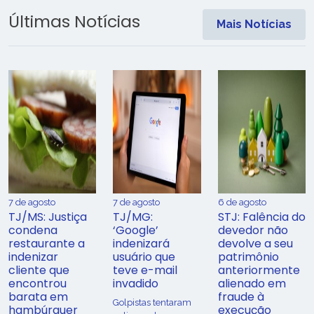
Últimas Notícias
Mais Notícias
7 de agosto
7 de agosto
6 de agosto
TJ/MS: Justiça
TJ/MG:
STJ: Falência do
condena
‘Google’
devedor não
restaurante a
indenizará
devolve a seu
indenizar
usuário que
patrimônio
cliente que
teve e-mail
anteriormente
encontrou
invadido
alienado em
barata em
fraude à
Golpistas tentaram
hambúrguer
execução