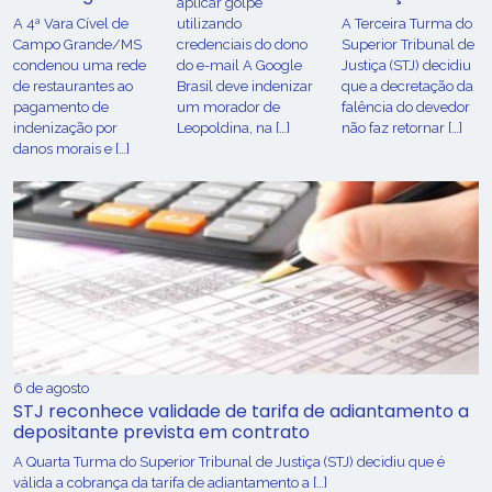
aplicar golpe
A 4ª Vara Cível de
utilizando
A Terceira Turma do
Campo Grande/MS
credenciais do dono
Superior Tribunal de
condenou uma rede
do e-mail A Google
Justiça (STJ) decidiu
de restaurantes ao
Brasil deve indenizar
que a decretação da
pagamento de
um morador de
falência do devedor
indenização por
Leopoldina, na […]
não faz retornar […]
danos morais e […]
6 de agosto
STJ reconhece validade de tarifa de adiantamento a
depositante prevista em contrato
A Quarta Turma do Superior Tribunal de Justiça (STJ) decidiu que é
válida a cobrança da tarifa de adiantamento a […]