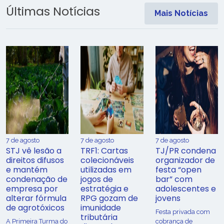
Últimas Notícias
Mais Notícias
7 de agosto
7 de agosto
7 de agosto
STJ vê lesão a
TRF1: Cartas
TJ/PR condena
direitos difusos
colecionáveis
organizador de
e mantém
utilizadas em
festa “open
condenação de
jogos de
bar” com
empresa por
estratégia e
adolescentes e
alterar fórmula
RPG gozam de
jovens
de agrotóxicos
imunidade
Festa privada com
tributária
​A Primeira Turma do
cobrança de