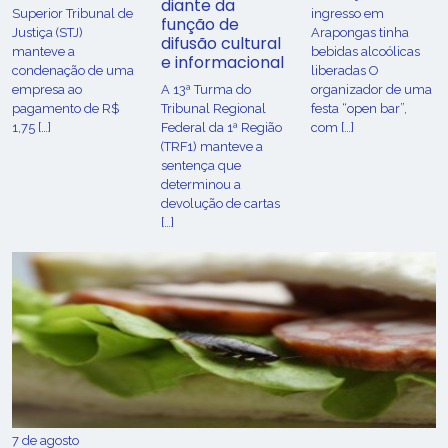
diante da
Superior Tribunal de
ingresso em
função de
Justiça (STJ)
Arapongas tinha
difusão cultural
manteve a
bebidas alcoólicas
e informacional
condenação de uma
liberadas O
empresa ao
A 13ª Turma do
organizador de uma
pagamento de R$
Tribunal Regional
festa “open bar”,
1,75 […]
Federal da 1ª Região
com […]
(TRF1) manteve a
sentença que
determinou a
devolução de cartas
[…]
7 de agosto