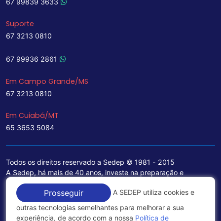
67 99839 3633
Suporte
67 3213 0810
67 99936 2861
Em Campo Grande/MS
67 3213 0810
Em Cuiabá/MT
65 3653 5084
Todos os direitos reservado a Sedep © 1981 - 2015
A Sedep, há mais de 40 anos, investe na preparação e
treinamento de funcionários e na aquisição de tecnologia de
A SEDEP utiliza cookies e
Prosseguir
ponta para a ampliação de seu portfólio de serviços voltados
para a área jurídica, que contemplam informações seguras e
outras tecnologias semelhantes para melhorar a sua
excelentes soluções empresariais.
experiência, de acordo com a nossa
Política de