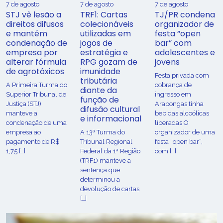
7 de agosto
7 de agosto
7 de agosto
STJ vê lesão a
TRF1: Cartas
TJ/PR condena
direitos difusos
colecionáveis
organizador de
e mantém
utilizadas em
festa “open
condenação de
jogos de
bar” com
empresa por
estratégia e
adolescentes e
alterar fórmula
RPG gozam de
jovens
de agrotóxicos
imunidade
Festa privada com
tributária
​A Primeira Turma do
cobrança de
diante da
Superior Tribunal de
ingresso em
função de
Justiça (STJ)
Arapongas tinha
difusão cultural
manteve a
bebidas alcoólicas
e informacional
condenação de uma
liberadas O
empresa ao
A 13ª Turma do
organizador de uma
pagamento de R$
Tribunal Regional
festa “open bar”,
1,75 […]
Federal da 1ª Região
com […]
(TRF1) manteve a
sentença que
determinou a
devolução de cartas
[…]