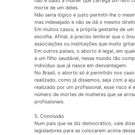
não é dado à mulher que carrega um feto com
morte de um deles.
Não seria lógico e justo permitir-lhe o me
mas indesejado e não se dá o mesmo direit
Em muitos casos, a própria gestante de um 
escolha. Afinal, é preciso lembrar que o ôn
associações ou instituições que muito gr
Em outros países, o aborto é legal, em qual
a um filho saudável, nesse mundo tão compe
indivíduo que já nasce em desvantagem.
No Brasil, o aborto só é permitido nos caso
realizado, como já dissemos, seja com a aj
realizado por um profissional, esse risco 
número de mortes de mulheres que se arris
profissionais.
5. Conclusão
Num país que se diz democrático, vale diz
legisladores para se colocarem acima dess