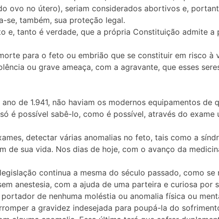
o ovo no útero), seriam considerados abortivos e, portant
ia-se, também, sua proteção legal.
uto e, tanto é verdade, que a própria Constituição admite 
rte para o feto ou embrião que se constituir em risco à v
violência ou grave ameaça, com a agravante, que esses se
 ano de 1.941, não haviam os modernos equipamentos de qu
 só é possível sabê-lo, como é possível, através do exame 
exames, detectar várias anomalias no feto, tais como a sí
im de sua vida. Nos dias de hoje, com o avanço da medicina
a legislação continua a mesma do século passado, como se
sem anestesia, com a ajuda de uma parteira e curiosa por 
 portador de nenhuma moléstia ou anomalia física ou menta
erromper a gravidez indesejada para poupá-la do sofriment