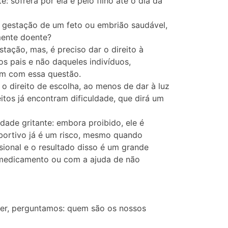
 sofrerá por ela e pelo filho até o dia da
a gestação de um feto ou embrião saudável,
mente doente?
ação, mas, é preciso dar o direito à
os pais e não daqueles indivíduos,
em com essa questão.
 o direito de escolha, ao menos de dar à luz
itos já encontram dificuldade, que dirá um
idade gritante: embora proibido, ele é
abortivo já é um risco, mesmo quando
sional e o resultado disso é um grande
 medicamento ou com a ajuda de não
cer, perguntamos: quem são os nossos