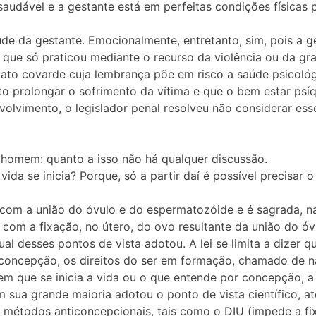
 saudável e a gestante está em perfeitas condições física
úde da gestante. Emocionalmente, entretanto, sim, pois a g
 e que só praticou mediante o recurso da violência ou da g
ato covarde cuja lembrança põe em risco a saúde psicológ
o prolongar o sofrimento da vítima e que o bem estar psí
olvimento, o legislador penal resolveu não considerar ess
 homem: quanto a isso não há qualquer discussão.
ida se inicia? Porque, só a partir daí é possível precisar
ia com a união do óvulo e do espermatozóide e é sagrada, n
cia com a fixação, no útero, do ovo resultante da união do 
l desses pontos de vista adotou. A lei se limita a dizer qu
concepção, os direitos do ser em formação, chamado de na
em que se inicia a vida ou o que entende por concepção, a 
m sua grande maioria adotou o ponto de vista científico, at
s métodos anticoncepcionais, tais como o DIU (impede a fix