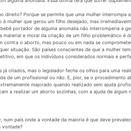
 alguma anomalia. Essa última terá que sofrer duplamente:
smo direito? Porque se permite que uma mulher interrompa 
o à mulher que gerou um filho desejado, mas irremediavel
bebê portador de alguma anomalia não interromperia a gest
us material e moral da criação de um filho problemático é d
itam contra o aborto, mas pouco ou em nada se compromet
quer situação. São países conscientes de que a mulher tem
titivo, em que os indivíduos considerados normais e perfe
s já citados, mas o legislador fecha os olhos para uma real
uda de um profissional ou não. E, pior, se o procedimento 
é extremamente majorado quando realizado sem ajuda profis
cam a realizar um aborto sozinhas, com a ajuda de algum
er, num país onde a vontade da maioria é que deve prevale
a vontade?