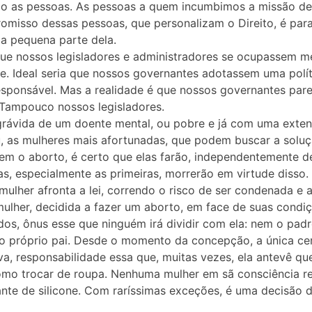
mo as pessoas. As pessoas a quem incumbimos a missão de 
promisso dessas pessoas, que personalizam o Direito, é p
 pequena parte dela.
que nossos legisladores e administradores se ocupassem m
te. Ideal seria que nossos governantes adotassem uma polít
 responsável. Mas a realidade é que nossos governantes p
Tampouco nossos legisladores.
, grávida de um doente mental, ou pobre e já com uma extens
u, as mulheres mais afortunadas, que podem buscar a solu
em o aborto, é certo que elas farão, independentemente de s
las, especialmente as primeiras, morrerão em virtude disso.
lher afronta a lei, correndo o risco de ser condenada e a
ulher, decidida a fazer um aborto, em face de suas condiç
s, ônus esse que ninguém irá dividir com ela: nem o padr
 o próprio pai. Desde o momento da concepção, a única ce
iva, responsabilidade essa que, muitas vezes, ela antevê q
 como trocar de roupa. Nenhuma mulher em sã consciência 
nte de silicone. Com raríssimas exceções, é uma decisão d