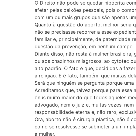
O Direito não pode se quedar hipócrita co
afetar pelas paixões pessoais, pois o com
com um ou mais grupos que são apenas uma
Quanto à questão do aborto, melhor seria 
não se precisasse recorrer a esse expedien
familiar e, principalmente, de paternidade
questão da prevenção, em nenhum campo. 
Diante disso, não resta à mulher brasileira
ou aos chazinhos milagrosos, ao cytotec o
alto padrão. O fato é que, decididas a fazer
a religião. E é fato, também, que muitas de
Será que ninguém se pergunta porque uma mu
Acreditamos que, talvez porque para essa m
ônus muito maior do que todos aqueles medo
advogado, nem o juiz e, muitas vezes, nem
responsabilidade eterna e, não raro, exclus
Ora, aborto não é cirurgia plástica, não é
como se resolvesse se submeter a um impla
a mulher.