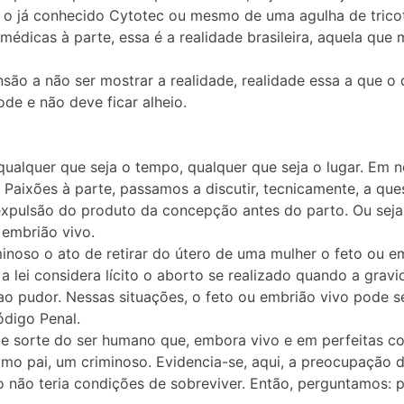
o já conhecido Cytotec ou mesmo de uma agulha de tricot
e médicas à parte, essa é a realidade brasileira, aquela que 
nsão a não ser mostrar a realidade, realidade essa a que o
ode e não deve ficar alheio.
alquer que seja o tempo, qualquer que seja o lugar. Em no
Paixões à parte, passamos a discutir, tecnicamente, a que
pulsão do produto da concepção antes do parto. Ou seja, 
 embrião vivo.
iminoso o ato de retirar do útero de uma mulher o feto ou e
 lei considera lícito o aborto se realizado quando a gravi
 ao pudor. Nessas situações, o feto ou embrião vivo pode s
ódigo Penal.
de sorte do ser humano que, embora vivo e em perfeitas co
como pai, um criminoso. Evidencia-se, aqui, a preocupação 
to não teria condições de sobreviver. Então, perguntamos: 