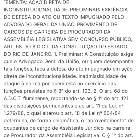
“EMENTA: AÇÃO DIRETA DE
INCONSTITUCIONALIDADE. PRELIMINAR: EXIGÊNCIA
DE DEFESA DO ATO OU TEXTO IMPUGNADO PELO
ADVOGADO GERAL DA UNIÃO. PROVIMENTO DE
CARGOS DE CARREIRA DE PROCURADOR DA
ASSEMBLÉIA LEGISLATIVA SEM CONCURSO PÚBLICO,
ART. 68 DO A.D.C.T. DA CONSTITUIÇÃO DO ESTADO
DO RIO DE JANEIRO. 1. Preliminar: A Constituição exige
que o Advogado Geral da União, ou quem desempenha
tais funções, faça a defesa do ato impugnado em ação
direta de inconstitucionalidade. Inadmissibilidade de
ataque à norma por quem está no exercício das
funções previstas no § 3º do art. 103. 2. O art. 68 do
A.D.C.T. fluminense, reportando-se ao § 1º do art. 121
das disposições permanentes e ao art. 11 da Lei. nº
1.279/88, o qual alterou o art. 18 da Lei nº 804/84,
determina, de forma enigmática, o “aproveitamento” de
ocupantes de cargo de Assistente Jurídico na carreira
de Procurador da Assembléia Legislativa. O § 1º do art.