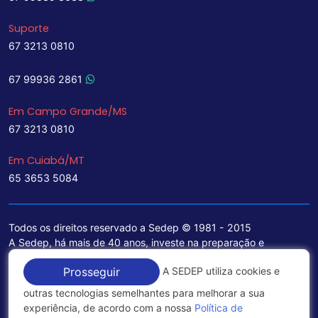
Suporte
67 3213 0810
67 99936 2861
Em Campo Grande/MS
67 3213 0810
Em Cuiabá/MT
65 3653 5084
Todos os direitos reservado a Sedep © 1981 - 2015
A Sedep, há mais de 40 anos, investe na preparação e
treinamento de funcionários e na aquisição de tecnologia de
A SEDEP utiliza cookies e
Prosseguir
ponta para a ampliação de seu portfólio de serviços voltados
para a área jurídica, que contemplam informações seguras e
outras tecnologias semelhantes para melhorar a sua
excelentes soluções empresariais.
experiência, de acordo com a nossa
Política de