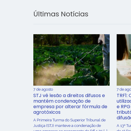
Últimas Notícias
7 de agosto
7 de ago
STJ vê lesão a direitos difusos e
TRF1: 
mantém condenação de
utiliz
empresa por alterar fórmula de
e RPG
agrotóxicos
tribut
difusã
​A Primeira Turma do Superior Tribunal de
Justiça (STJ) manteve a condenação de
A 13ª T