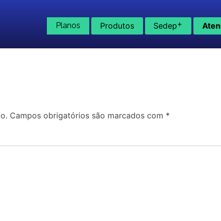
+
Planos
Produtos
Sedep
Aten
o.
Campos obrigatórios são marcados com
*