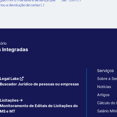
egião (TRF1) manteve a sentença que
bar”, com […]
ou a devolução de cartas […]
ório
s Integradas
Serviços
Legal Lake
Sobre a Se
Buscador Jurídico de pessoas ou empresas
Notícias
Artigos
Licitações
Cálculo do
Monitoramento de Editais de Licitações do
Salário Mín
MS e MT