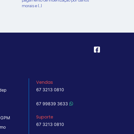
pagamento de indenização por danos
morais e […]
Vendas
67 3213 0810
dep
67 99839 3633
Suporte
 IGPM
67 3213 0810
imo