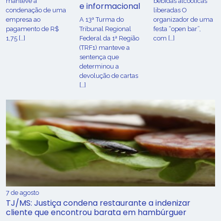
manteve a
bebidas alcoólicas
e informacional
condenação de uma
liberadas O
empresa ao
A 13ª Turma do
organizador de uma
pagamento de R$
Tribunal Regional
festa “open bar”,
1,75 […]
Federal da 1ª Região
com […]
(TRF1) manteve a
sentença que
determinou a
devolução de cartas
[…]
7 de agosto
TJ/MS: Justiça condena restaurante a indenizar
cliente que encontrou barata em hambúrguer