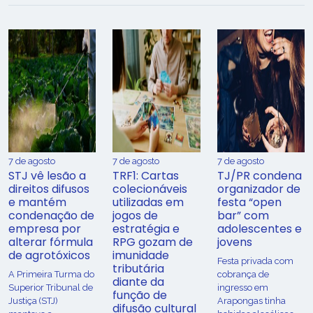
7 de agosto
7 de agosto
7 de agosto
STJ vê lesão a
TRF1: Cartas
TJ/PR condena
direitos difusos
colecionáveis
organizador de
e mantém
utilizadas em
festa “open
condenação de
jogos de
bar” com
empresa por
estratégia e
adolescentes e
alterar fórmula
RPG gozam de
jovens
de agrotóxicos
imunidade
Festa privada com
tributária
​A Primeira Turma do
cobrança de
diante da
Superior Tribunal de
ingresso em
função de
Justiça (STJ)
Arapongas tinha
difusão cultural