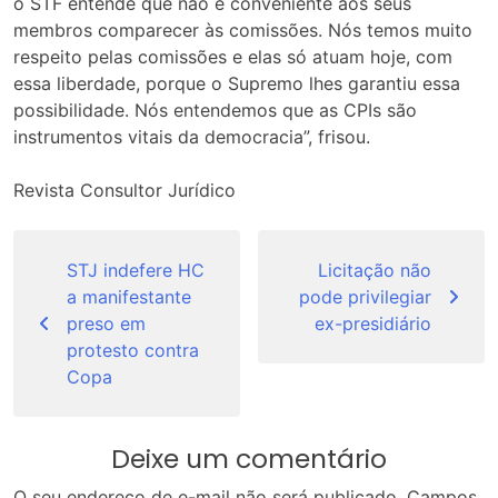
o STF entende que não é conveniente aos seus
membros comparecer às comissões. Nós temos muito
respeito pelas comissões e elas só atuam hoje, com
essa liberdade, porque o Supremo lhes garantiu essa
possibilidade. Nós entendemos que as CPIs são
instrumentos vitais da democracia”, frisou.
Revista Consultor Jurídico
Navegação
de
STJ indefere HC
Licitação não
a manifestante
pode privilegiar
Post
preso em
ex-presidiário
protesto contra
Copa
Deixe um comentário
O seu endereço de e-mail não será publicado.
Campos