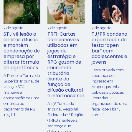
7 de agosto
7 de agosto
7 de agosto
STJ vê lesão a
TRF1: Cartas
TJ/PR condena
direitos difusos
colecionáveis
organizador de
e mantém
utilizadas em
festa “open
condenação de
jogos de
bar” com
empresa por
estratégia e
adolescentes e
alterar fórmula
RPG gozam de
jovens
de agrotóxicos
imunidade
Festa privada com
tributária
​A Primeira Turma do
cobrança de
diante da
Superior Tribunal de
ingresso em
função de
Justiça (STJ)
Arapongas tinha
difusão cultural
manteve a
bebidas alcoólicas
e informacional
condenação de uma
liberadas O
empresa ao
A 13ª Turma do
organizador de uma
pagamento de R$
Tribunal Regional
festa “open bar”,
1,75 […]
Federal da 1ª Região
com […]
(TRF1) manteve a
sentença que
determinou a