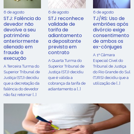
6 de agosto
6 de agosto
6 de agosto
STJ: Falência do
STJ reconhece
TJ/RS: Uso de
devedor não
validade de
embriões após
devolve a seu
tarifa de
divórcio exige
patrimônio
adiantamento
consentimento
anteriormente
a depositante
de ambos os
alienado em
prevista em
ex-cônjuges
fraude à
contrato
A 1ª Câmara
execução
A Quarta Turma do
Especial Cível do
A Terceira Turma do
Superior Tribunal de
Tribunal de Justiça
Superior Tribunal de
Justiça (STJ) decidiu
do Rio Grande do Sul
Justiça (STJ) decidiu
que é válida a
(TJRS) decidiu que a
que a decretação da
cobrança da tarifa de
utilização de […]
falência do devedor
adiantamento a […]
não faz retornar […]