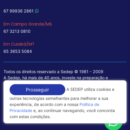
67 99936 2861
Em Campo Grande/MS
67 3213 0810
Em Cuiabá/MT
65 3653 5084
Todos os direitos reservado a Sedep © 1981 - 2009
A Sedep, há mais de 40 anos, investe na preparação e
treinamento de funcionários e na aquisição de tecnologia de
A SEDEP utiliza cookies e
Prosseguir
ponta para a ampliação de seu portfólio de serviços voltados
para a área jurídica, que contemplam informações seguras e
outras tecnologias semelhantes para melhorar a sua
excelentes soluções empresariais.
experiência, de acordo com a nossa
Política de
Privacidade
e, ao continuar navegando, você concorda
Política de Privacidade
com estas condições.